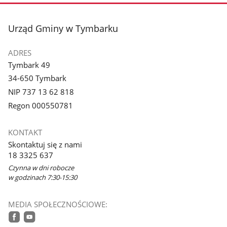
stopka
Urząd Gminy w Tymbarku
ADRES
Tymbark 49
34-650 Tymbark
NIP 737 13 62 818
Regon 000550781
KONTAKT
Skontaktuj się z nami
18 3325 637
Czynna w dni robocze
w godzinach 7:30-15:30
MEDIA SPOŁECZNOŚCIOWE: