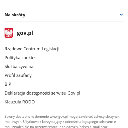
facebook
youtube
Na skróty
stopka
Strona
gov.pl
gov.pl
główna
Rządowe Centrum Legislacji
Polityka cookies
Służba cywilna
Profil zaufany
BIP
Deklaracja dostępności serwisu Gov.pl
Klauzula RODO
Strony dostępne w domenie www.gov.pl mogą zawierać adresy skrzynek
mailowych. Użytkownik korzystający z odnośnika będącego adresem e-
mail zgadza się na przetwarzanie jego danych (adres e-mail oraz