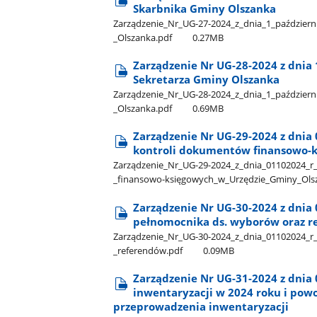
Skarbnika Gminy Olszanka
Zarządzenie​_Nr​_UG-27-2024​_z​_dnia​_1​_paździer
_Olszanka.pdf
0.27MB
Zarządzenie Nr UG-28-2024 z dnia
Sekretarza Gminy Olszanka
Zarządzenie​_Nr​_UG-28-2024​_z​_dnia​_1​_październ
_Olszanka.pdf
0.69MB
Zarządzenie Nr UG-29-2024 z dnia 0
kontroli dokumentów finansowo-k
Zarządzenie​_Nr​_UG-29-2024​_z​_dnia​_01102024​_r​
_finansowo-księgowych​_w​_Urzędzie​_Gminy​_Ols
Zarządzenie Nr UG-30-2024 z dnia 
pełnomocnika ds. wyborów oraz 
Zarządzenie​_Nr​_UG-30-2024​_z​_dnia​_01102024​_r​
_referendów.pdf
0.09MB
Zarządzenie Nr UG-31-2024 z dnia
inwentaryzacji w 2024 roku i pow
przeprowadzenia inwentaryzacji