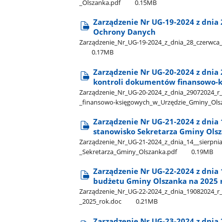
_Olszanka.pdf
0.15MB
Zarządzenie Nr UG-19-2024 z dnia
Ochrony Danych
Zarządzenie​_Nr​_UG-19-2024​_z​_dnia​_28​_czerwc
0.17MB
Zarządzenie Nr UG-20-2024 z dnia 2
kontroli dokumentów finansowo-k
Zarządzenie​_Nr​_UG-20-2024​_z​_dnia​_29072024​_r​
_finansowo-księgowych​_w​_Urzędzie​_Gminy​_Ols
Zarządzenie Nr UG-21-2024 z dnia 
stanowisko Sekretarza Gminy Ols
Zarządzenie​_Nr​_UG-21-2024​_z​_dnia​_14​_​_sierpni
_Sekretarza​_Gminy​_Olszanka.pdf
0.19MB
Zarządzenie Nr UG-22-2024 z dnia
budżetu Gminy Olszanka na 2025 
Zarządzenie​_Nr​_UG-22-2024​_z​_dnia​_19082024​_r
_2025​_rok.doc
0.21MB
Zarządzenie Nr UG-23-2024 z dnia