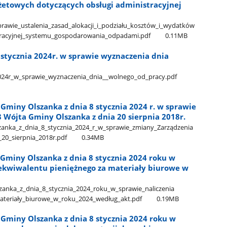
żetowych dotyczących obsługi administracyjnej
rawie​_ustalenia​_zasad​_alokacji​_i​_podziału​_kosztów​_i​_wydatków​
stracyjnej​_systemu​_gospodarowania​_odpadami.pdf
0.11MB
 stycznia 2024r. w sprawie wyznaczenia dnia
2024r​_w​_sprawie​_wyznaczenia​_dnia​_​_wolnego​_od​_pracy.pdf
miny Olszanka z dnia 8 stycznia 2024 r. w sprawie
 Wójta Gminy Olszanka z dnia 20 sierpnia 2018r.
a​_z​_dnia​_8​_stycznia​_2024​_r​_w​_sprawie​_zmiany​_Zarządzenia​
20​_sierpnia​_2018r.pdf
0.34MB
miny Olszanka z dnia 8 stycznia 2024 roku w
 ekwiwalentu pieniężnego za materiały biurowe w
a​_z​_dnia​_8​_stycznia​_2024​_roku​_w​_sprawie​_naliczenia​
teriały​_biurowe​_w​_roku​_2024​_według​_akt.pdf
0.19MB
miny Olszanka z dnia 8 stycznia 2024 roku w