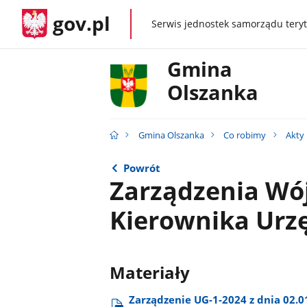
gov.pl
Serwis jednostek samorządu teryt
gov.pl
Gmina
Olszanka
Gmina Olszanka
Co robimy
Akty
Powrót
Zarządzenia Wój
Kierownika Urzę
Materiały
Zarządzenie UG-1-2024 z dnia 02.01