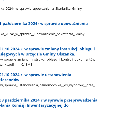
nika​_2024r​_w​_sprawie​_upoważnienia​_Skarbnika​_Gminy​
 1 października 2024r w sprawie upoważnienia
ika​_2024r​_w​_sprawie​_​_upoważnienia​_Sekretarza​_Gminy​
1.10.2024 r. w sprawie zmiany instrukcji obiegu i
sięgowych w Urzędzie Gminy Olszanka.
_w​_sprawie​_zmiany​_​_instrukcji​_obiegu​_i​_kontroli​_dokumentów​
zanka.pdf
0.18MB
01.10.2024 r. w sprawie ustanowienia
referendów
_w​_sprawie​_ustanowienia​_pełnomocnika​_​_ds​_wyborów​_​_oraz​_​
 08 października 2024 r w sprawie przeprowadzenia
ołania Komisji Inwentaryzacyjnej do