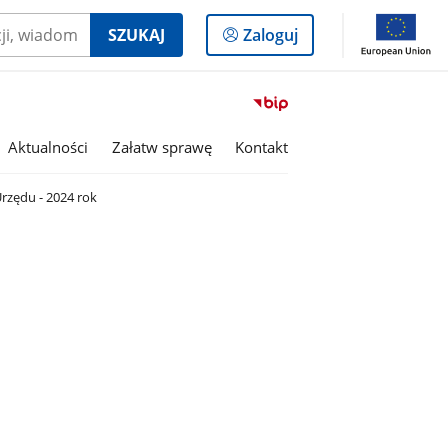
Logowanie
SZUKAJ
Zaloguj
do
panelu
Przejdź
do
serwisu
Aktualności
Załatw sprawę
Kontakt
Biuletyn
Informacji
rzędu - 2024 rok
Publicznej
Gmina
Olszanka