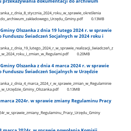
u przekazywania dokumentacji do archiwum
a​_z​_dnia​_8​_stycznia​_2024​_roku​_w​_sprawie​_określenia​
do​_archiwum​_zakładowego​_Urzędu​_Gminy.pdf
0.13MB
miny Olszanka z dnia 19 lutego 2024 r. w sprawie
o Funduszu Świadczeń Socjalnych w 2024 roku i
​_z​_dnia​_19​_lutego​_2024​_r​_w​_sprawie​_realizacji​_świadczeń​_z​
​_2024​_roku​_i​_zmian​_w​_Regulami.pdf
0.20MB
miny Olszanka z dnia 4 marca 2024 r. w sprawie
 Funduszu Świadczeń Socjalnych w Urzędzie
a​_z​_dnia​_4​_marca​_2024​_r​_w​_sprawie​_zmian​_w​_Regulaminie​
_w​_Urzędzie​_Gminy​_Olszanka.pdf
0.13MB
6 marca 2024r. w sprawie zmiany Regulaminu Pracy
2024r​_w​_sprawie​_zmiany​_Regulaminu​_Pracy​_Urzędu​_Gminy​
18 marca 2024r. w sprawie powołania Komisji