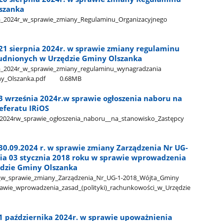
szanka
ia​_2024r​_w​_sprawie​_zmiany​_Regulaminu​_Organizacyjnego​
 21 sierpnia 2024r. w sprawie zmiany regulaminu
udnionych w Urzędzie Gminy Olszanka
ia​_2024r​_w​_sprawie​_zmiany​_regulaminu​_wynagradzania​
y​_Olszanka.pdf
0.68MB
3 września 2024r.w sprawie ogłoszenia naboru na
eferatu IRiOS
_2024rw​_sprawie​_ogłoszenia​_naboru​_​_na​_stanowisko​_Zastępcy​
30.09.2024 r. w sprawie zmiany Zarządzenia Nr UG-
ia 03 stycznia 2018 roku w sprawie wprowadzenia
ędzie Gminy Olszanka
​_w​_sprawie​_zmiany​_Zarządzenia​_Nr​_UG-1-2018​_Wójta​_Gminy​
prawie​_wprowadzenia​_zasad​_(polityki)​_rachunkowości​_w​_Urzędzie​
 1 października 2024r. w sprawie upoważnienia