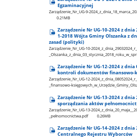
Egzaminacyjnej
Zarządzenie​_Nr​_UG-9-2024​_z​_dnia​_18​_marca​_20
0.21MB
Zarządzenie Nr UG-10-2024 z dnia 
1-2018 Wójta Gminy Olszanka z dn
zasad (polityki)
Zarządzenie​_Nr​_UG-10-2024​_z​_dnia​_29032024​_r
_Olszanka​_z​_dnia​_03​_stycznia​_2018​_roku​_w​_s
Zarządzenie Nr UG-12-2024 z dnia 0
kontroli dokumentów finansowo-k
Zarządzenie​_Nr​_UG-12-2024​_z​_dnia​_08052024​_r​
_finansowo-księgowych​_w​_Urzędzie​_Gminy​_Ols
Zarządzenie Nr UG-13-2024 z dnia
sporządzania aktów pełnomocnic
Zarządzenie​_Nr​_UG-13-2024​_z​_dnia​_20​_maja​_​_
_pełnomocnictwa.pdf
0.26MB
Zarządzenie Nr UG-14-2024 z dnia
Centralnego Rejestru Wyborców