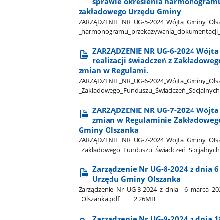
sprawie określenia harmonogram
zakładowego Urzędu Gminy
ZARZĄDZENIE​_NR​_UG-5-2024​_Wójta​_Gminy​_Olszank
_harmonogramu​_przekazywania​_dokumentacji​_
ZARZĄDZENIE NR UG-6-2024 Wójta G
realizacji świadczeń z Zakładoweg
zmian w Regulami.
ZARZĄDZENIE​_NR​_UG-6-2024​_Wójta​_Gminy​_Olszanka
_Zakładowego​_Funduszu​_Świadczeń​_Socjalnych​_w
ZARZĄDZENIE NR UG-7-2024 Wójta G
zmian w Regulaminie Zakładowego
Gminy Olszanka
ZARZĄDZENIE​_NR​_UG-7-2024​_Wójta​_Gminy​_Olszank
_Zakładowego​_Funduszu​_Świadczeń​_Socjalnych​
Zarządzenie Nr UG-8-2024 z dnia 
Urzędu Gminy Olszanka
Zarządzenie​_Nr​_UG-8-2024​_z​_dnia​_​_6​_marca​_
_Olszanka.pdf
2.26MB
Zarządzenie Nr UG-9-2024 z dnia 