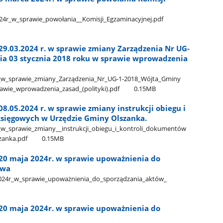
24r​_w​_sprawie​_powołania​_​_Komisji​_Egzaminacyjnej.pdf
29.03.2024 r. w sprawie zmiany Zarządzenia Nr UG-
ia 03 stycznia 2018 roku w sprawie wprowadzenia
​_w​_sprawie​_zmiany​_Zarządzenia​_Nr​_UG-1-2018​_Wójta​_Gminy​
prawie​_wprowadzenia​_zasad​_(polityki).pdf
0.15MB
8.05.2024 r. w sprawie zmiany instrukcji obiegu i
sięgowych w Urzędzie Gminy Olszanka.
_w​_sprawie​_zmiany​_​_instrukcji​_obiegu​_i​_kontroli​_dokumentów​
zanka.pdf
0.15MB
 20 maja 2024r. w sprawie upoważnienia do
twa
2024r​_w​_sprawie​_upoważnienia​_do​_sporządzania​_aktów​_​
 20 maja 2024r. w sprawie upoważnienia do