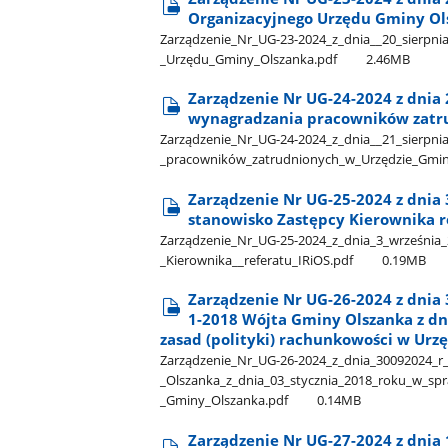
Organizacyjnego Urzędu Gminy Ol
Zarządzenie​_Nr​_UG-23-2024​_z​_dnia​_​_20​_sierpn
_Urzędu​_Gminy​_Olszanka.pdf
2.46MB
Zarządzenie Nr UG-24-2024 z dnia
wynagradzania pracowników zatr
Zarządzenie​_Nr​_UG-24-2024​_z​_dnia​_​_21​_sierpn
_pracowników​_zatrudnionych​_w​_Urzędzie​_Gmin
Zarządzenie Nr UG-25-2024 z dnia 
stanowisko Zastępcy Kierownika r
Zarządzenie​_Nr​_UG-25-2024​_z​_dnia​_3​_września​
_Kierownika​_​_referatu​_IRiOS.pdf
0.19MB
Zarządzenie Nr UG-26-2024 z dnia 
1-2018 Wójta Gminy Olszanka z dn
zasad (polityki) rachunkowości w Urz
Zarządzenie​_Nr​_UG-26-2024​_z​_dnia​_30092024​_r
_Olszanka​_z​_dnia​_03​_stycznia​_2018​_roku​_w​_s
_Gminy​_Olszanka.pdf
0.14MB
Zarządzenie Nr UG-27-2024 z dnia