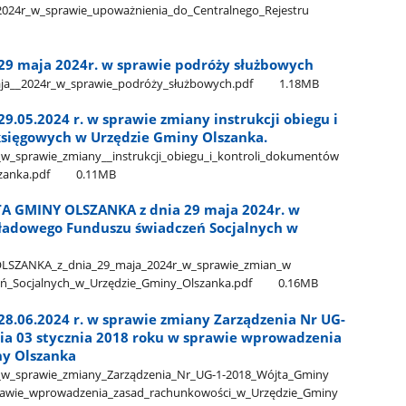
​_2024r​_w​_sprawie​_upoważnienia​_do​_Centralnego​_Rejestru​
 29 maja 2024r. w sprawie podróży służbowych
aja​_​_2024r​_w​_sprawie​_podróży​_służbowych.pdf
1.18MB
9.05.2024 r. w sprawie zmiany instrukcji obiegu i
sięgowych w Urzędzie Gminy Olszanka.
_w​_sprawie​_zmiany​_​_instrukcji​_obiegu​_i​_kontroli​_dokumentów​
zanka.pdf
0.11MB
A GMINY OLSZANKA z dnia 29 maja 2024r. w
ładowego Funduszu świadczeń Socjalnych w
ANKA​_z​_dnia​_29​_maja​_2024r​_w​_sprawie​_zmian​_w​
​_Socjalnych​_w​_Urzędzie​_Gminy​_Olszanka.pdf
0.16MB
28.06.2024 r. w sprawie zmiany Zarządzenia Nr UG-
ia 03 stycznia 2018 roku w sprawie wprowadzenia
ny Olszanka
​_w​_sprawie​_zmiany​_Zarządzenia​_Nr​_UG-1-2018​_Wójta​_Gminy​
sprawie​_wprowadzenia​_zasad​_rachunkowości​_w​_Urzędzie​_Gminy​