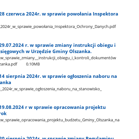
 28 czerwca 2024r. w sprawie powołania Inspektora
a​_2024r​_w​_sprawie​_powołania​_Inspektora​_Ochrony​_Danych.pdf
9.07.2024 r. w sprawie zmiany instrukcji obiegu i
sięgowych w Urzędzie Gminy Olszanka.
_w​_sprawie​_zmiany​_​_instrukcji​_obiegu​_i​_kontroli​_dokumentów​
zanka.pdf
0.10MB
14 sierpnia 2024r. w sprawie ogłoszenia naboru na
zanka
a​_2024r​_w​_sprawie​_ogłoszenia​_naboru​_na​_stanowisko​_​
 19.08.2024 r w sprawie opracowania projektu
rok
​_w​_sprawie​_opracowania​_projektu​_budżetu​_Gminy​_Olszanka​_na​
 20 sierpnia 2024r. w sprawie zmiany Regulaminu