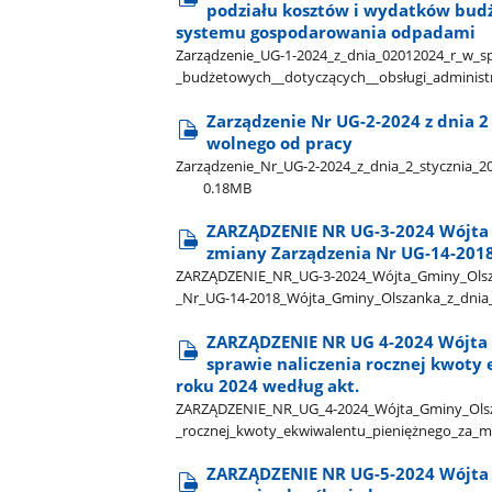
podziału kosztów i wydatków bud
systemu gospodarowania odpadami
Zarządzenie​_UG-1-2024​_z​_dnia​_02012024​_r​_w​_sp
_budżetowych​_​_dotyczących​_​_obsługi​_admini
Zarządzenie Nr UG-2-2024 z dnia 2
wolnego od pracy
Zarządzenie​_Nr​_UG-2-2024​_z​_dnia​_2​_stycznia​_
0.18MB
ZARZĄDZENIE NR UG-3-2024 Wójta G
zmiany Zarządzenia Nr UG-14-2018
ZARZĄDZENIE​_NR​_UG-3-2024​_Wójta​_Gminy​_Olszank
_Nr​_UG-14-2018​_Wójta​_Gminy​_Olszanka​_z​_dnia​_
ZARZĄDZENIE NR UG 4-2024 Wójta G
sprawie naliczenia rocznej kwoty
roku 2024 według akt.
ZARZĄDZENIE​_NR​_UG​_4-2024​_Wójta​_Gminy​_Olszank
_rocznej​_kwoty​_ekwiwalentu​_pieniężnego​_za​_ma
ZARZĄDZENIE NR UG-5-2024 Wójta G