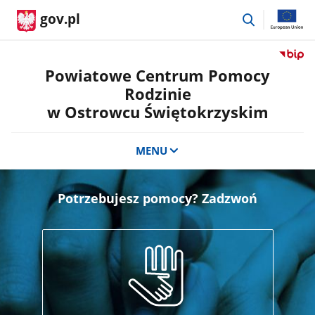
przejdź
gov.pl
do
wyszukiwar
Przejdź
do
Powiatowe Centrum Pomocy
serwis
Rodzinie
Biulety
w Ostrowcu Świętokrzyskim
Informa
Publicz
Powiat
MENU
Centru
Pomoc
Rodzini
Potrzebujesz pomocy? Zadzwoń
w
Ostrow
Święto