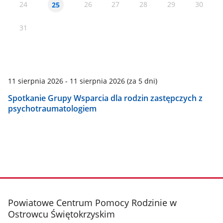
24
26
27
28
29
30
25
31
11 sierpnia 2026 - 11 sierpnia 2026
(za 5 dni)
Spotkanie Grupy Wsparcia dla rodzin zastępczych z
psychotraumatologiem
stopka
Powiatowe Centrum Pomocy Rodzinie w
Ostrowcu Świętokrzyskim