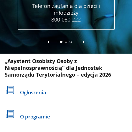
Telefon zaufania dla dzieci i
Te
młodzieży
800 080 222
„Asystent Osobisty Osoby z
Niepełnosprawnością” dla Jednostek
Samorządu Terytorialnego – edycja 2026
Ogłoszenia
O programie