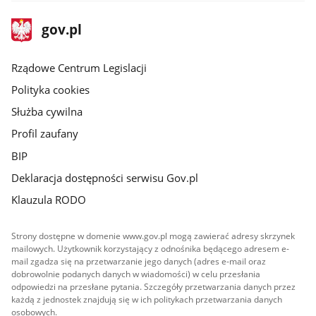
stopka
Strona
gov.pl
gov.pl
główna
Rządowe Centrum Legislacji
Polityka cookies
Służba cywilna
Profil zaufany
BIP
Deklaracja dostępności serwisu Gov.pl
Klauzula RODO
Strony dostępne w domenie www.gov.pl mogą zawierać adresy skrzynek
mailowych. Użytkownik korzystający z odnośnika będącego adresem e-
mail zgadza się na przetwarzanie jego danych (adres e-mail oraz
dobrowolnie podanych danych w wiadomości) w celu przesłania
odpowiedzi na przesłane pytania. Szczegóły przetwarzania danych przez
każdą z jednostek znajdują się w ich politykach przetwarzania danych
osobowych.