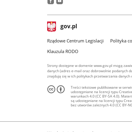
facebook
youtube
stopka
Strona
gov.pl
gov.pl
główna
Rządowe Centrum Legislacji
Polityka c
Klauzula RODO
Strony dostępne w domenie www.gov.pl mogą zawier
danych (adres e-mail oraz dobrowolnie podanych da
znajdują się w ich politykach przetwarzania danych
Treści tekstowe publikowane w serwis
udostępniane na licencji typu Creat
warunkach 4.0 (CC BY-SA 4.0). Materia
są udostępniane na licencji typu Cr
bez utworów zależnych 4.0 (CC BY-NC-N