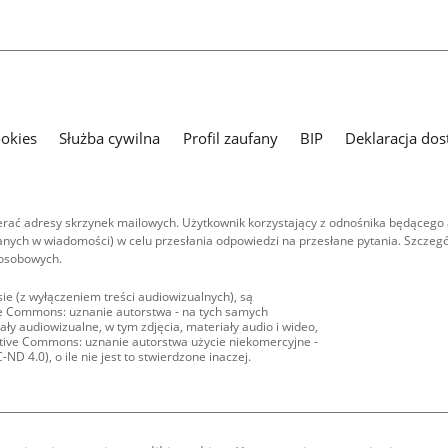
ookies
Służba cywilna
Profil zaufany
BIP
Deklaracja dos
ać adresy skrzynek mailowych. Użytkownik korzystający z odnośnika będącego 
nych w wiadomości) w celu przesłania odpowiedzi na przesłane pytania. Szczegó
 osobowych.
ie (z wyłączeniem treści audiowizualnych), są
ive Commons: uznanie autorstwa - na tych samych
ły audiowizualne, w tym zdjęcia, materiały audio i wideo,
eative Commons: uznanie autorstwa użycie niekomercyjne -
D 4.0), o ile nie jest to stwierdzone inaczej.