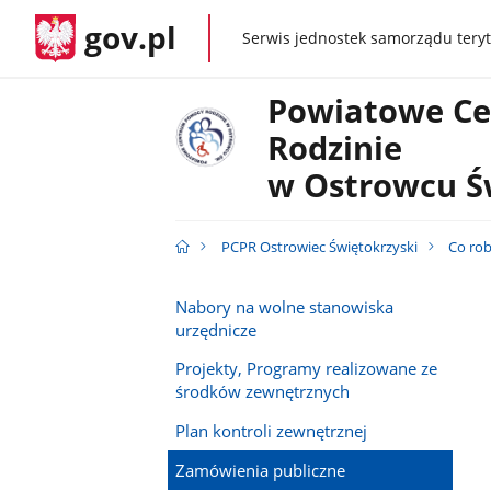
gov.pl
Serwis jednostek samorządu teryt
gov.pl
Powiatowe C
Rodzinie
w Ostrowcu Ś
PCPR Ostrowiec Świętokrzyski
Co ro
Nabory na wolne stanowiska
urzędnicze
Projekty, Programy realizowane ze
środków zewnętrznych
Plan kontroli zewnętrznej
Zamówienia publiczne