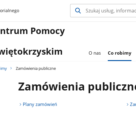
orialnego
entrum Pomocy
więtokrzyskim
O nas
Co robimy
bimy
Zamówienia publiczne
Zamówienia publiczn
Plany zamówień
Za