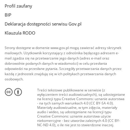
Profil zaufany
BIP
Deklaracja dostępności serwisu Gov.pl
Klauzula RODO
Strony dostępne w domenie www.gov.pl mogą zawierać adresy skrzynek
mailowych. Użytkownik korzystający z odnośnika będącego adresem e-
mail zgadza się na przetwarzanie jego danych (adres e-mail oraz
dobrowolnie podanych danych w wiadomości) w celu przesłania
odpowiedzi na przesłane pytania. Szczegóły przetwarzania danych przez
każdą z jednostek znajdują się w ich politykach przetwarzania danych
osobowych.
Treści tekstowe publikowane w serwisie (z
wyłączeniem treści audiowizualnych), są udostępniane
na licencji typu Creative Commons: uznanie autorstwa
- na tych samych warunkach 4.0 (CC BY-SA 4.0).
Materiały audiowizualne, w tym zdjęcia, materiały
audio i wideo, są udostępniane na licencji typu
Creative Commons: uznanie autorstwa użycie
niekomercyjne - bez utworów zależnych 4.0 (CC BY-
NC-ND 4.0), o ile nie jest to stwierdzone inaczej.