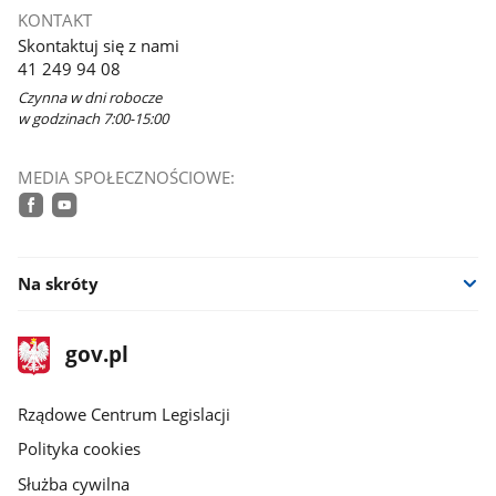
KONTAKT
Skontaktuj się z nami
41 249 94 08
Czynna w dni robocze
w godzinach 7:00-15:00
MEDIA SPOŁECZNOŚCIOWE:
facebook
youtube
Na skróty
stopka
Strona
gov.pl
gov.pl
główna
Rządowe Centrum Legislacji
Polityka cookies
Służba cywilna