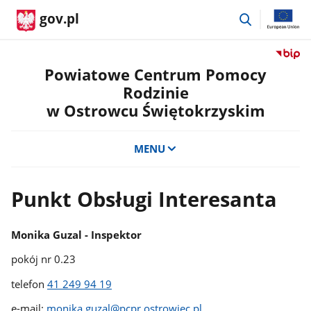
przejdź
gov.pl
do
wyszukiwar
Przejdź
do
Powiatowe Centrum Pomocy
serwis
Rodzinie
Biulety
w Ostrowcu Świętokrzyskim
Informa
Publicz
Powiat
MENU
Centru
Pomoc
Rodzini
Punkt Obsługi Interesanta
w
Ostrow
Święto
Monika Guzal - Inspektor
pokój nr 0.23
telefon
41 249 94 19
e-mail:
monika.guzal@pcpr.ostrowiec.pl