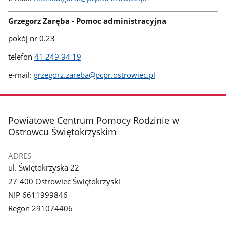
Grzegorz Zaręba - Pomoc administracyjna
pokój nr 0.23
telefon
41 249 94 19
e-mail:
grzegorz.zareba@pcpr.ostrowiec.pl
stopka
Powiatowe Centrum Pomocy Rodzinie w
Ostrowcu Świętokrzyskim
ADRES
ul. Świętokrzyska 22
27-400 Ostrowiec Świętokrzyski
NIP 6611999846
Regon 291074406