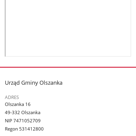
stopka
Urząd Gminy Olszanka
ADRES
Olszanka 16
49-332 Olszanka
NIP 7471052709
Regon 531412800