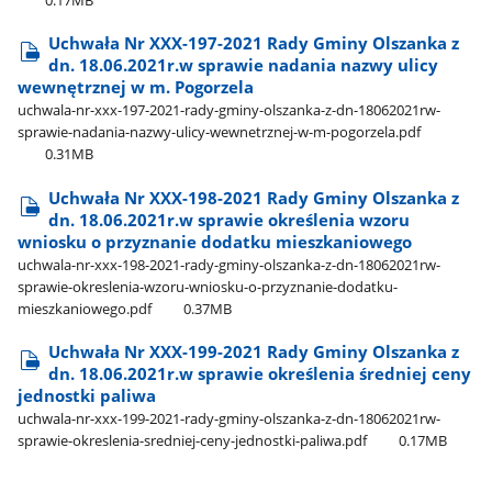
0.17MB
Uchwała Nr XXX-197-2021 Rady Gminy Olszanka z
dn. 18.06.2021r.w sprawie nadania nazwy ulicy
wewnętrznej w m. Pogorzela
uchwala-nr-xxx-197-2021-rady-gminy-olszanka-z-dn-18062021rw-
sprawie-nadania-nazwy-ulicy-wewnetrznej-w-m-pogorzela.pdf
0.31MB
Uchwała Nr XXX-198-2021 Rady Gminy Olszanka z
dn. 18.06.2021r.w sprawie określenia wzoru
wniosku o przyznanie dodatku mieszkaniowego
uchwala-nr-xxx-198-2021-rady-gminy-olszanka-z-dn-18062021rw-
sprawie-okreslenia-wzoru-wniosku-o-przyznanie-dodatku-
mieszkaniowego.pdf
0.37MB
Uchwała Nr XXX-199-2021 Rady Gminy Olszanka z
dn. 18.06.2021r.w sprawie określenia średniej ceny
jednostki paliwa
uchwala-nr-xxx-199-2021-rady-gminy-olszanka-z-dn-18062021rw-
sprawie-okreslenia-sredniej-ceny-jednostki-paliwa.pdf
0.17MB