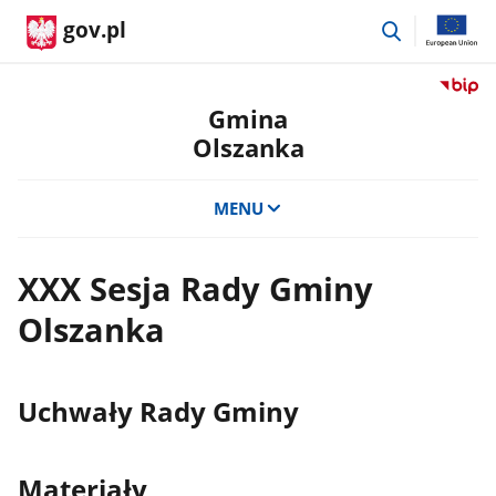
przejdź
gov.pl
do
wyszukiwar
Przejdź
do
Gmina
serwis
Olszanka
Biulety
Informa
Publicz
MENU
Gmina
Olszan
XXX Sesja Rady Gminy
Olszanka
Uchwały Rady Gminy
Materiały