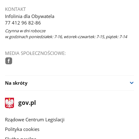
KONTAKT
Infolinia dla Obywatela
77 412 96 82-86
Czynna w dni robocze
w godzinach poniedziałek: 7-16, wtorek-czwartek: 7-15, piątek: 7-14
MEDIA SPOŁECZNOŚCIOWE:
facebook
Na skróty
stopka
Strona
gov.pl
gov.pl
główna
Rządowe Centrum Legislacji
Polityka cookies
Służba cywilna