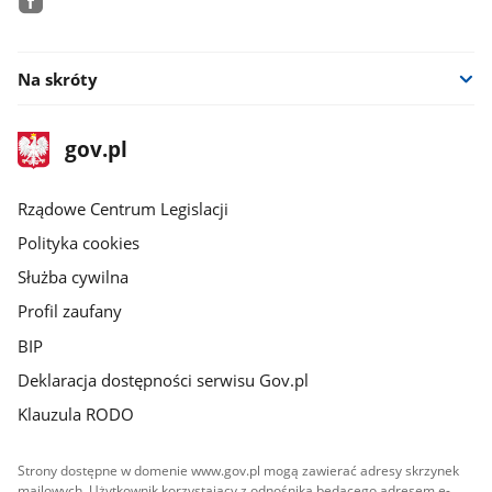
facebook
Na skróty
stopka
Strona
gov.pl
gov.pl
główna
Rządowe Centrum Legislacji
Polityka cookies
Służba cywilna
Profil zaufany
BIP
Deklaracja dostępności serwisu Gov.pl
Klauzula RODO
Strony dostępne w domenie www.gov.pl mogą zawierać adresy skrzynek
mailowych. Użytkownik korzystający z odnośnika będącego adresem e-