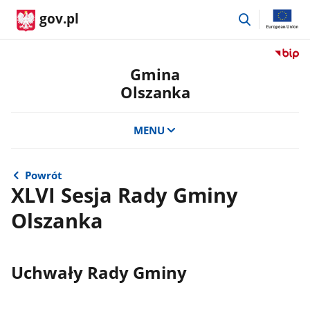
przejdź
gov.pl
do
wyszukiwar
Przejdź
do
Gmina
serwis
Olszanka
Biulety
Informa
Publicz
MENU
Gmina
Olszan
Powrót
XLVI Sesja Rady Gminy
Olszanka
Uchwały Rady Gminy