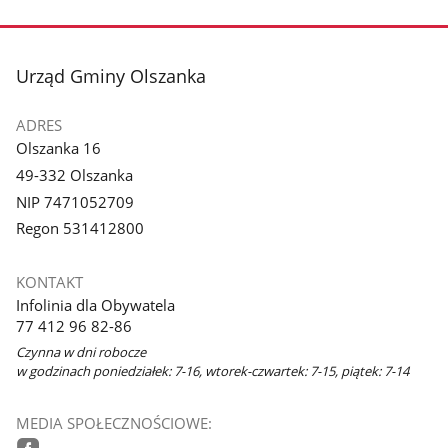
stopka
Urząd Gminy Olszanka
ADRES
Olszanka 16
49-332 Olszanka
NIP 7471052709
Regon 531412800
KONTAKT
Infolinia dla Obywatela
77 412 96 82-86
Czynna w dni robocze
w godzinach poniedziałek: 7-16, wtorek-czwartek: 7-15, piątek: 7-14
MEDIA SPOŁECZNOŚCIOWE: