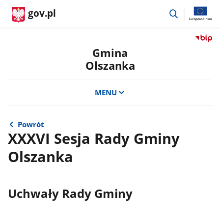
przejdź
gov.pl
do
wyszukiwar
Przejdź
do
Gmina
serwis
Olszanka
Biulety
Informa
Publicz
MENU
Gmina
Olszan
Powrót
XXXVI Sesja Rady Gminy
Olszanka
Uchwały Rady Gminy