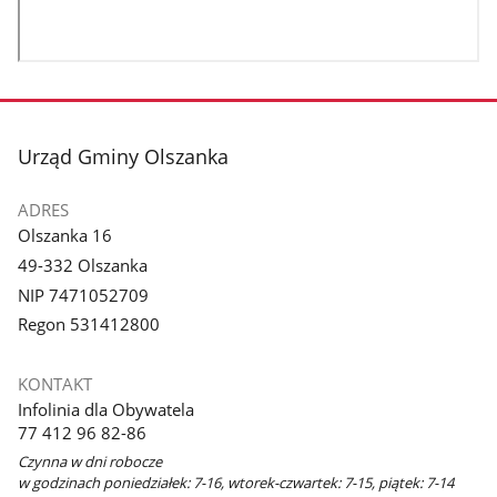
stopka
Urząd Gminy Olszanka
ADRES
Olszanka 16
49-332 Olszanka
NIP 7471052709
Regon 531412800
KONTAKT
Infolinia dla Obywatela
77 412 96 82-86
Czynna w dni robocze
w godzinach poniedziałek: 7-16, wtorek-czwartek: 7-15, piątek: 7-14