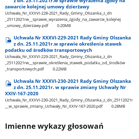
z dn. 25.11.2021r.w sprawie wyrażenia zgody na
zawarcie kolejnej umowy dzierżawy
Uchwała​_Nr​_XXXVI-228-2021​_Rady​_Gminy​_Olszanka​_z​_dn​
_25112021rw​_​_sprawie​_wyrażenia​_zgody​_na​_zawarcie​_kolejnej​
_umowy​_dzierżawy.pdf
0.20MB
Uchwała Nr XXXVI-229-2021 Rady Gminy Olszanka
z dn. 25.11.2021r.w sprawie określenia stawek
podatku od środków transportowych
Uchwała​_Nr​_XXXVI-229-2021​_Rady​_Gminy​_Olszanka​_z​_dn​
_25112021rw​_​_sprawie​_określenia​_stawek​_podatku​_od​_środków​
_transportowych.pdf
0.22MB
Uchwała Nr XXXVI-230-2021 Rady Gminy Olszanka
z dn. 25.11.2021r. w sprawie zmiany Uchwały Nr
XXIV-167-2020
Uchwała​_Nr​_XXXVI-230-2021​_Rady​_Gminy​_Olszanka​_z​_dn​_25112021r​
_​_w​_sprawie​_zmiany​_Uchwały​_Nr​_XXIV-167-2020.pdf
0.28MB
Imienne wykazy głosowań