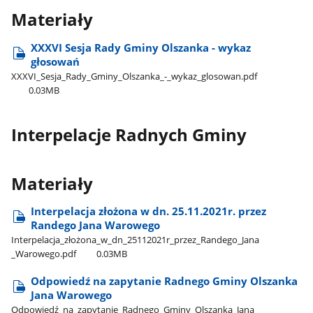
Materiały
XXXVI Sesja Rady Gminy Olszanka - wykaz
głosowań
XXXVI​_Sesja​_Rady​_Gminy​_Olszanka​_-​_wykaz​_glosowan.pdf
0.03MB
Interpelacje Radnych Gminy
Materiały
Interpelacja złożona w dn. 25.11.2021r. przez
Randego Jana Warowego
Interpelacja​_złożona​_w​_dn​_25112021r​_przez​_Randego​_Jana​
_Warowego.pdf
0.03MB
Odpowiedź na zapytanie Radnego Gminy Olszanka
Jana Warowego
Odpowiedź​_na​_zapytanie​_Radnego​_Gminy​_Olszanka​_Jana​