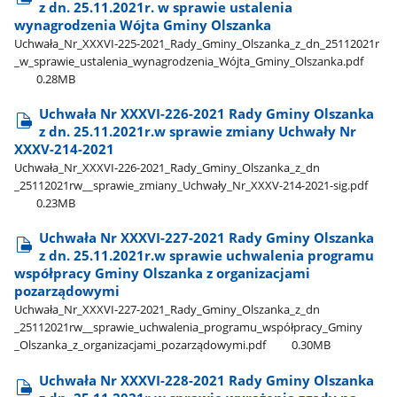
z dn. 25.11.2021r. w sprawie ustalenia
wynagrodzenia Wójta Gminy Olszanka
Uchwała​_Nr​_XXXVI-225-2021​_Rady​_Gminy​_Olszanka​_z​_dn​_25112021r​
_w​_sprawie​_ustalenia​_wynagrodzenia​_Wójta​_Gminy​_Olszanka.pdf
0.28MB
Uchwała Nr XXXVI-226-2021 Rady Gminy Olszanka
z dn. 25.11.2021r.w sprawie zmiany Uchwały Nr
XXXV-214-2021
Uchwała​_Nr​_XXXVI-226-2021​_Rady​_Gminy​_Olszanka​_z​_dn​
_25112021rw​_​_sprawie​_zmiany​_Uchwały​_Nr​_XXXV-214-2021-sig.pdf
0.23MB
Uchwała Nr XXXVI-227-2021 Rady Gminy Olszanka
z dn. 25.11.2021r.w sprawie uchwalenia programu
współpracy Gminy Olszanka z organizacjami
pozarządowymi
Uchwała​_Nr​_XXXVI-227-2021​_Rady​_Gminy​_Olszanka​_z​_dn​
_25112021rw​_​_sprawie​_uchwalenia​_programu​_współpracy​_Gminy​
_Olszanka​_z​_organizacjami​_pozarządowymi.pdf
0.30MB
Uchwała Nr XXXVI-228-2021 Rady Gminy Olszanka