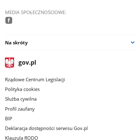
MEDIA SPOŁECZNOŚCIOWE:
facebook
Na skróty
stopka
Strona
gov.pl
gov.pl
główna
Rządowe Centrum Legislacji
Polityka cookies
Służba cywilna
Profil zaufany
BIP
Deklaracja dostępności serwisu Gov.pl
Klauzula RODO