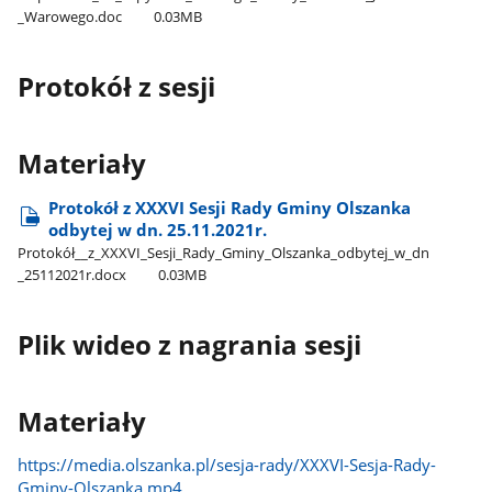
_Warowego.doc
0.03MB
Protokół z sesji
Materiały
Protokół z XXXVI Sesji Rady Gminy Olszanka
odbytej w dn. 25.11.2021r.
Protokół​_​_z​_XXXVI​_Sesji​_Rady​_Gminy​_Olszanka​_odbytej​_w​_dn​
_25112021r.docx
0.03MB
Plik wideo z nagrania sesji
Materiały
https://media.olszanka.pl/sesja-rady/XXXVI-Sesja-Rady-
Gminy-Olszanka.mp4