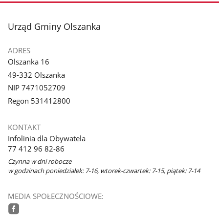
stopka
Urząd Gminy Olszanka
ADRES
Olszanka 16
49-332 Olszanka
NIP 7471052709
Regon 531412800
KONTAKT
Infolinia dla Obywatela
77 412 96 82-86
Czynna w dni robocze
w godzinach poniedziałek: 7-16, wtorek-czwartek: 7-15, piątek: 7-14
MEDIA SPOŁECZNOŚCIOWE: