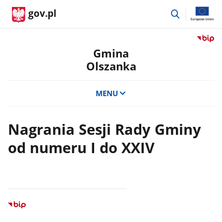
przejdź
gov.pl
do
wyszukiwar
Przejdź
do
Gmina
serwis
Olszanka
Biulety
Informa
Publicz
MENU
Gmina
Olszan
Nagrania Sesji Rady Gminy
od numeru I do XXIV