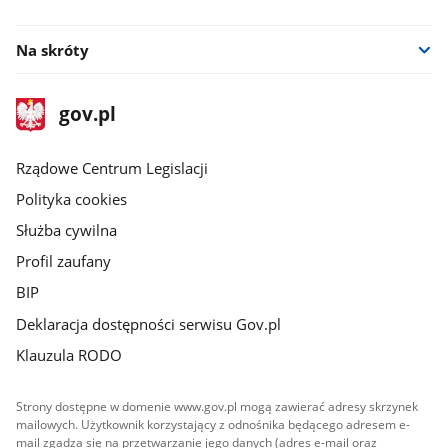
facebook
Na skróty
stopka
Strona
gov.pl
gov.pl
główna
Rządowe Centrum Legislacji
Polityka cookies
Służba cywilna
Profil zaufany
BIP
Deklaracja dostępności serwisu Gov.pl
Klauzula RODO
Strony dostępne w domenie www.gov.pl mogą zawierać adresy skrzynek
mailowych. Użytkownik korzystający z odnośnika będącego adresem e-
mail zgadza się na przetwarzanie jego danych (adres e-mail oraz