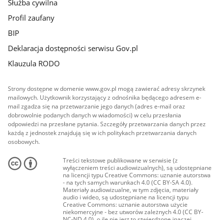
Służba cywilna
Profil zaufany
BIP
Deklaracja dostępności serwisu Gov.pl
Klauzula RODO
Strony dostępne w domenie www.gov.pl mogą zawierać adresy skrzynek
mailowych. Użytkownik korzystający z odnośnika będącego adresem e-
mail zgadza się na przetwarzanie jego danych (adres e-mail oraz
dobrowolnie podanych danych w wiadomości) w celu przesłania
odpowiedzi na przesłane pytania. Szczegóły przetwarzania danych przez
każdą z jednostek znajdują się w ich politykach przetwarzania danych
osobowych.
Treści tekstowe publikowane w serwisie (z
wyłączeniem treści audiowizualnych), są udostępniane
na licencji typu Creative Commons: uznanie autorstwa
- na tych samych warunkach 4.0 (CC BY-SA 4.0).
Materiały audiowizualne, w tym zdjęcia, materiały
audio i wideo, są udostępniane na licencji typu
Creative Commons: uznanie autorstwa użycie
niekomercyjne - bez utworów zależnych 4.0 (CC BY-
NC-ND 4.0), o ile nie jest to stwierdzone inaczej.