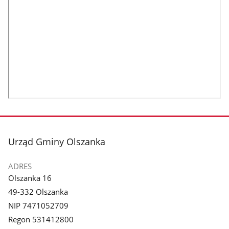
stopka
Urząd Gminy Olszanka
ADRES
Olszanka 16
49-332 Olszanka
NIP 7471052709
Regon 531412800