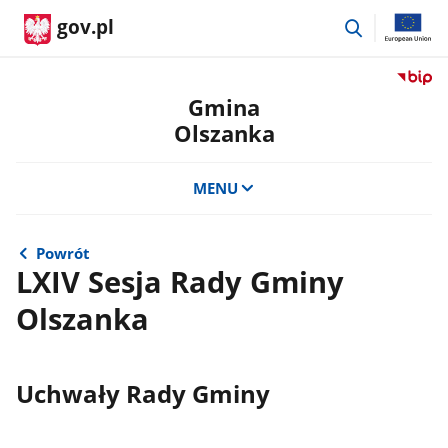
przejdź
gov.pl
do
wyszukiwar
Przejdź
do
Gmina
serwis
Olszanka
Biulety
Informa
Publicz
MENU
Gmina
Olszan
Powrót
LXIV Sesja Rady Gminy
Olszanka
Uchwały Rady Gminy