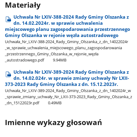
Materiały
Uchwała Nr LXIV-388-2024 Rady Gminy Olszanka z
dn. 14.02.2024r. w sprawie uchwalenia
miejscowego planu zagospodarowania przestrzennego
Gminy Olszanka w rejonie węzła autostradowego
Uchwała​_Nr​_LXIV-388-2024​_Rady​_Gminy​_Olszanka​_z​_dn​_14022024r​
_w​_sprawie​_uchwalenia​_miejscowego​_planu​_zagospodarowania​
_przestrzennego​_Gminy​_Olszanka​_w​_rejonie​_węzła​
_autostradowego.pdf
9.94MB
Uchwała Nr LXIV-389-2024 Rady Gminy Olszanka z
dn. 14.02.024r. w sprawie zmiany uchwały Nr LXII-
373-2023 Rady Gminy Olszanka z dn. 15.12.2023r.
Uchwała​_Nr​_LXIV-389-2024​_Rady​_Gminy​_Olszanka​_z​_dn​_1402024r​_w​
_sprawie​_zmiany​_uchwały​_Nr​_LXII-373-2023​_Rady​_Gminy​_Olszanka​_z​
_dn​_15122023r.pdf
0.49MB
Imienne wykazy głosowań