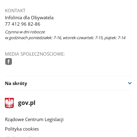
KONTAKT
Infolinia dla Obywatela
77 412 96 82-86
Czynna w dni robocze
w godzinach poniedziałek: 7-16, wtorek-czwartek: 7-15, piątek: 7-14
MEDIA SPOŁECZNOŚCIOWE:
facebook
Na skróty
stopka
Strona
gov.pl
gov.pl
główna
Rządowe Centrum Legislacji
Polityka cookies