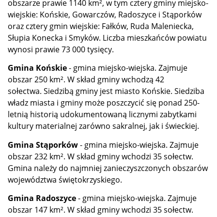
obszarze prawie 1140 km², w tym cztery gminy miejsko-
wiejskie: Końskie, Gowarczów, Radoszyce i Stąporków
oraz cztery gmin wiejskie: Fałków, Ruda Maleniecka,
Słupia Konecka i Smyków. Liczba mieszkańców powiatu
wynosi prawie 73 000 tysięcy.
Gmina Końskie
- gmina miejsko-wiejska. Zajmuje
obszar 250 km². W skład gminy wchodzą 42
sołectwa. Siedzibą gminy jest miasto Końskie. Siedziba
władz miasta i gminy może poszczycić się ponad 250-
letnią historią udokumentowaną licznymi zabytkami
kultury materialnej zarówno sakralnej, jak i świeckiej.
Gmina Stąporków
- gmina miejsko-wiejska. Zajmuje
obszar 232 km². W skład gminy wchodzi 35 sołectw.
Gmina należy do najmniej zanieczyszczonych obszarów
województwa świętokrzyskiego.
Gmina Radoszyce
- gmina miejsko-wiejska. Zajmuje
obszar 147 km². W skład gminy wchodzi 35 sołectw.