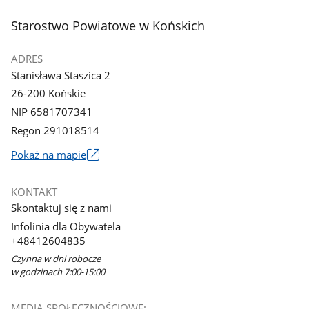
stopka
Starostwo Powiatowe w Końskich
ADRES
Stanisława Staszica 2
26-200 Końskie
NIP 6581707341
Regon 291018514
Link
Pokaż na mapie
otworzy
się
KONTAKT
w
Skontaktuj się z nami
nowym
Infolinia dla Obywatela
oknie
+48412604835
Czynna w dni robocze
w godzinach 7:00-15:00
MEDIA SPOŁECZNOŚCIOWE: