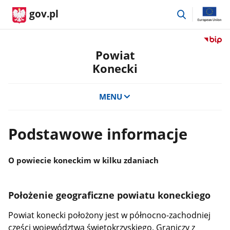
przejdź
gov.pl
do
wyszukiwar
Przejdź
do
Powiat
serwis
Konecki
Biulety
Informa
Publicz
MENU
Powiat
Koneck
Podstawowe informacje
O powiecie koneckim w kilku zdaniach
Położenie geograficzne powiatu koneckiego
Powiat konecki położony jest w północno-zachodniej
części województwa świętokrzyskiego. Graniczy z