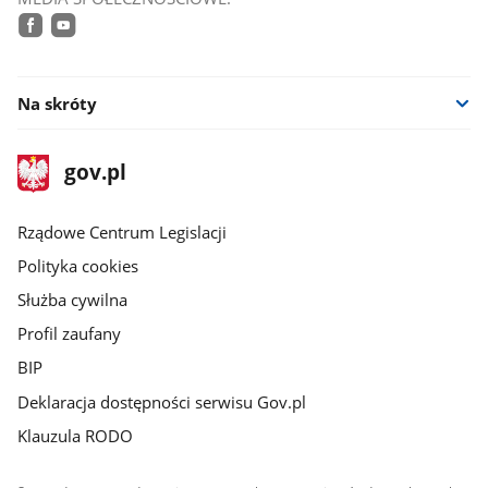
facebook
youtube
Na skróty
stopka
Strona
gov.pl
gov.pl
główna
Rządowe Centrum Legislacji
Polityka cookies
Służba cywilna
Profil zaufany
BIP
Deklaracja dostępności serwisu Gov.pl
Klauzula RODO