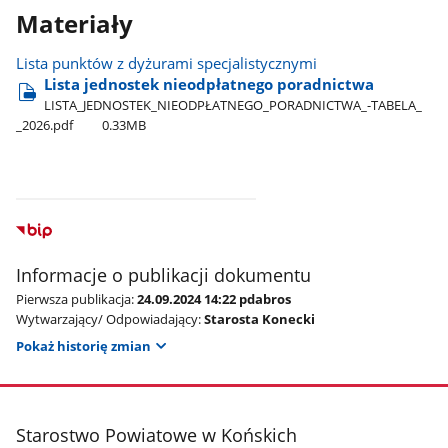
Materiały
Lista punktów z dyżurami specjalistycznymi
Lista jednostek nieodpłatnego poradnictwa
LISTA​_JEDNOSTEK​_NIEODPŁATNEGO​_PORADNICTWA​_-TABELA​_​
_2026.pdf
0.33MB
Informacje o publikacji dokumentu
Pierwsza publikacja:
24.09.2024 14:22 pdabros
Wytwarzający/ Odpowiadający:
Starosta Konecki
Pokaż historię zmian
stopka
Starostwo Powiatowe w Końskich