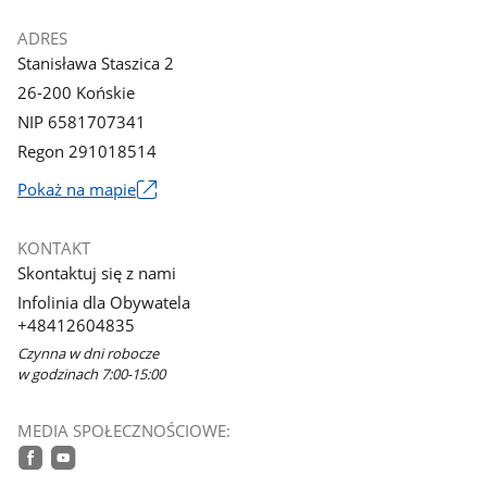
ADRES
Stanisława Staszica 2
26-200 Końskie
NIP 6581707341
Regon 291018514
Link
Pokaż na mapie
otworzy
się
KONTAKT
w
Skontaktuj się z nami
nowym
Infolinia dla Obywatela
oknie
+48412604835
Czynna w dni robocze
w godzinach 7:00-15:00
MEDIA SPOŁECZNOŚCIOWE:
facebook
youtube