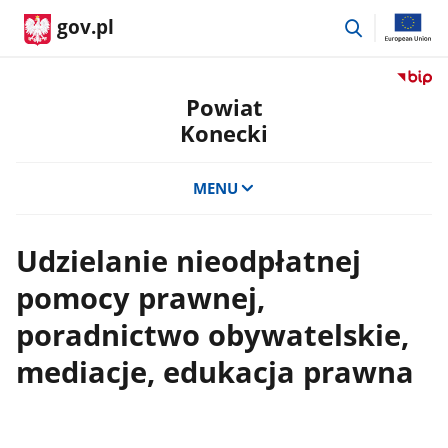
przejdź
gov.pl
do
wyszukiwar
Przejdź
do
Powiat
serwis
Konecki
Biulety
Informa
Publicz
MENU
Powiat
Koneck
Udzielanie nieodpłatnej
pomocy prawnej,
poradnictwo obywatelskie,
mediacje, edukacja prawna