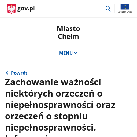
przejdź
gov.pl
do
wyszukiwar
Miasto
Chełm
MENU
Powrót
Zachowanie ważności
niektórych orzeczeń o
niepełnosprawności oraz
orzeczeń o stopniu
niepełnosprawności.