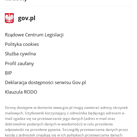
stopka
Strona
gov.pl
gov.pl
główna
Rządowe Centrum Legislacji
Polityka cookies
Służba cywilna
Profil zaufany
BIP
Deklaracja dostępności serwisu Gov.pl
Klauzula RODO
Strony dostępne w domenie www.gov.pl mogą zawierać adresy skrzynek
mailowych. Użytkownik korzystający z odnośnika będącego adresem e-
mail zgadza się na przetwarzanie jego danych (adres e-mail oraz
dobrowolnie podanych danych w wiadomości) w celu przesłania
odpowiedzi na przesłane pytania. Szczegóły przetwarzania danych przez
każdą z jednostek znajdują się w ich politykach przetwarzania danych