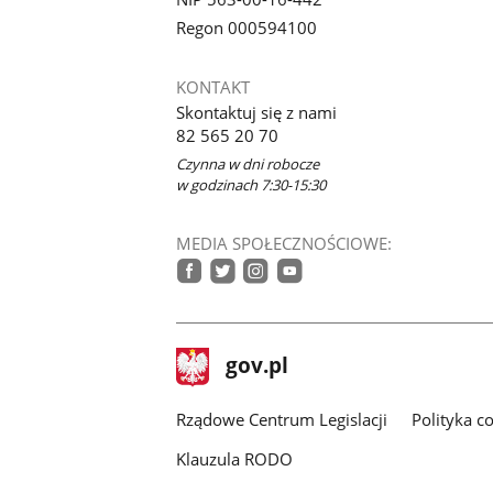
Regon 000594100
KONTAKT
Skontaktuj się z nami
82 565 20 70
Czynna w dni robocze
w godzinach 7:30-15:30
MEDIA SPOŁECZNOŚCIOWE:
facebook
twitter
instagram
youtube
stopka
Strona
gov.pl
gov.pl
główna
Rządowe Centrum Legislacji
Polityka c
Klauzula RODO