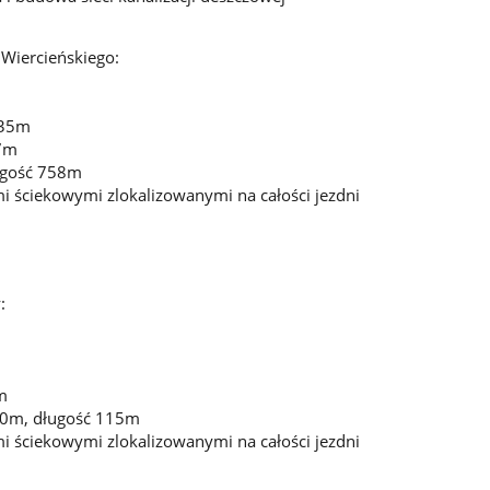
 Wiercieńskiego:
,35m
27m
ługość 758m
mi ściekowymi zlokalizowanymi na całości jezdni
:
m
,50m, długość 115m
mi ściekowymi zlokalizowanymi na całości jezdni