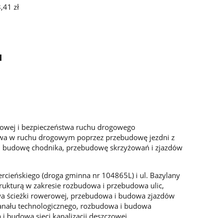
,41 zł
u
ogowej i bezpieczeństwa ruchu drogowego
twa w ruchu drogowym poprzez przebudowę jezdni z
, budowę chodnika, przebudowę skrzyżowań i zjazdów
cieńskiego (droga gminna nr 104865L) i ul. Bazylany
rukturą w zakresie rozbudowa i przebudowa ulic,
 ścieżki rowerowej, przebudowa i budowa zjazdów
anału technologicznego, rozbudowa i budowa
i budowa sieci kanalizacji deszczowej