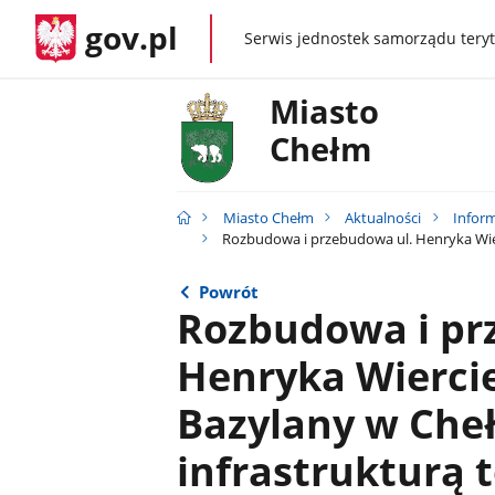
gov.pl
Serwis jednostek samorządu teryt
gov.pl
Miasto
Chełm
Miasto Chełm
Aktualności
Inform
Rozbudowa i przebudowa ul. Henryka Wierc
Powrót
Rozbudowa i pr
Henryka Wiercie
Bazylany w Cheł
infrastrukturą 