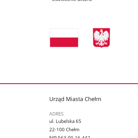
stopka
Urząd Miasta Chełm
ADRES
ul. Lubelska 65
22-100 Chełm
NIP 563-00-16-442