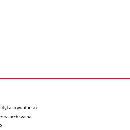
lityka prywatności
rona archiwalna
P