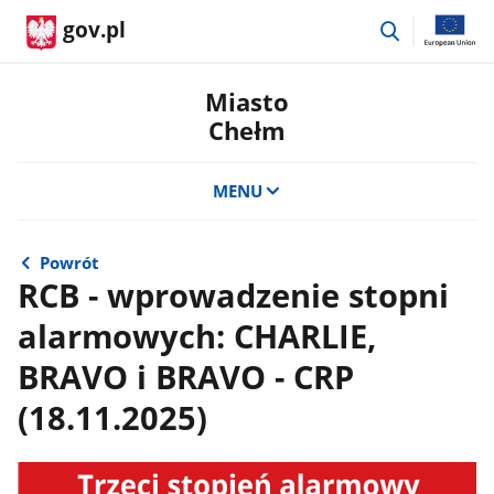
przejdź
gov.pl
do
wyszukiwar
Miasto
Chełm
MENU
Powrót
RCB - wprowadzenie stopni
alarmowych: CHARLIE,
BRAVO i BRAVO - CRP
(18.11.2025)