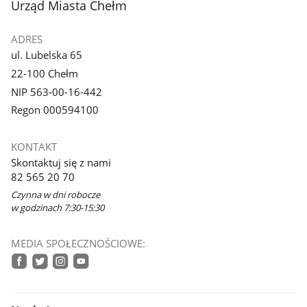
stopka
Urząd Miasta Chełm
ADRES
ul. Lubelska 65
22-100 Chełm
NIP 563-00-16-442
Regon 000594100
KONTAKT
Skontaktuj się z nami
82 565 20 70
Czynna w dni robocze
w godzinach 7:30-15:30
MEDIA SPOŁECZNOŚCIOWE:
facebook
twitter
instagram
youtube