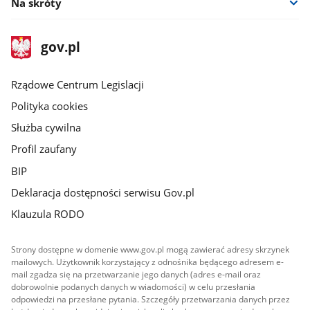
Na skróty
stopka
Strona
gov.pl
gov.pl
główna
Rządowe Centrum Legislacji
Polityka cookies
Służba cywilna
Profil zaufany
BIP
Deklaracja dostępności serwisu Gov.pl
Klauzula RODO
Strony dostępne w domenie www.gov.pl mogą zawierać adresy skrzynek
mailowych. Użytkownik korzystający z odnośnika będącego adresem e-
mail zgadza się na przetwarzanie jego danych (adres e-mail oraz
dobrowolnie podanych danych w wiadomości) w celu przesłania
odpowiedzi na przesłane pytania. Szczegóły przetwarzania danych przez