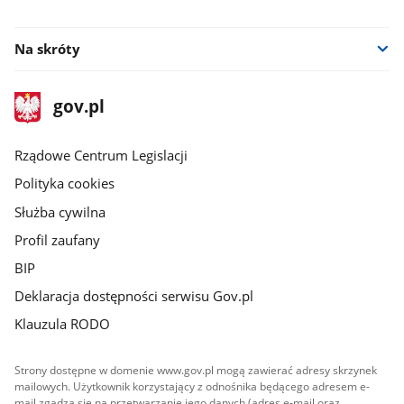
facebook
twitter
instagram
youtube
Na skróty
stopka
Strona
gov.pl
gov.pl
główna
Rządowe Centrum Legislacji
Polityka cookies
Służba cywilna
Profil zaufany
BIP
Deklaracja dostępności serwisu Gov.pl
Klauzula RODO
Strony dostępne w domenie www.gov.pl mogą zawierać adresy skrzynek
mailowych. Użytkownik korzystający z odnośnika będącego adresem e-
mail zgadza się na przetwarzanie jego danych (adres e-mail oraz