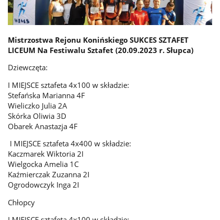
Mistrzostwa Rejonu Konińskiego SUKCES SZTAFET
LICEUM Na Festiwalu Sztafet (20.09.2023 r. Słupca)
Dziewczęta:
I MIEJSCE sztafeta 4x100 w składzie:
Stefańska Marianna 4F
Wieliczko Julia 2A
Skórka Oliwia 3D
Obarek Anastazja 4F
I MIEJSCE sztafeta 4x400 w składzie:
Kaczmarek Wiktoria 2I
Wielgocka Amelia 1C
Kaźmierczak Zuzanna 2I
Ogrodowczyk Inga 2I
Chłopcy
I MIEJSCE sztafeta 4x100 w składzie: