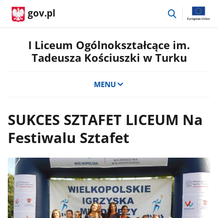
przejdź
gov.pl
do
wyszukiwar
I Liceum Ogólnokształcące im.
Tadeusza Kościuszki w Turku
MENU
SUKCES SZTAFET LICEUM Na
Festiwalu Sztafet