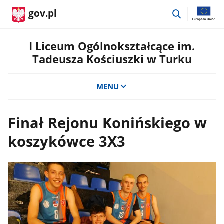
przejdź
gov.pl
do
wyszukiwar
I Liceum Ogólnokształcące im.
Tadeusza Kościuszki w Turku
MENU
Finał Rejonu Konińskiego w
koszykówce 3X3