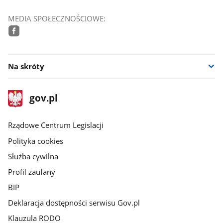
MEDIA SPOŁECZNOŚCIOWE:
facebook
Na skróty
stopka
Strona
gov.pl
gov.pl
główna
Rządowe Centrum Legislacji
Polityka cookies
Służba cywilna
Profil zaufany
BIP
Deklaracja dostępności serwisu Gov.pl
Klauzula RODO