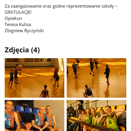
Za zaangażowanie oraz godne reprezentowanie szkoły –
GRATULACJE!
Opiekun
Teresa Kulisa
Zbigniew Ryczyński
Zdjęcia (4)
Pokaż
Pokaż
zdjęcie
zdjęcie
1
2
z
z
galerii.
galerii.