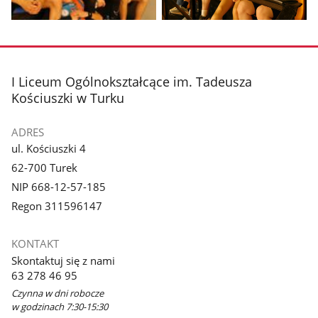
Pokaż
Pokaż
zdjęcie
zdjęcie
3
4
z
z
stopka
I Liceum Ogólnokształcące im. Tadeusza
galerii.
galerii.
Kościuszki w Turku
ADRES
ul. Kościuszki 4
62-700 Turek
NIP 668-12-57-185
Regon 311596147
KONTAKT
Skontaktuj się z nami
63 278 46 95
Czynna w dni robocze
w godzinach 7:30-15:30