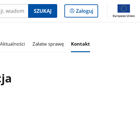
Logowanie
SZUKAJ
Zaloguj
do
panelu
Aktualności
Załatw sprawę
Kontakt
cja