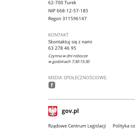
62-700 Turek
NIP 668-12-57-185
Regon 311596147
KONTAKT
Skontaktuj się z nami
63 278 46 95
Czynna w dni robocze
w godzinach 7:30-15:30
MEDIA SPOŁECZNOŚCIOWE:
facebook
stopka
Strona
gov.pl
gov.pl
główna
Rządowe Centrum Legislacji
Polityka c