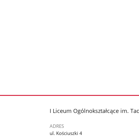
stopka
I Liceum Ogólnokształcące im. Ta
ADRES
ul. Kościuszki 4