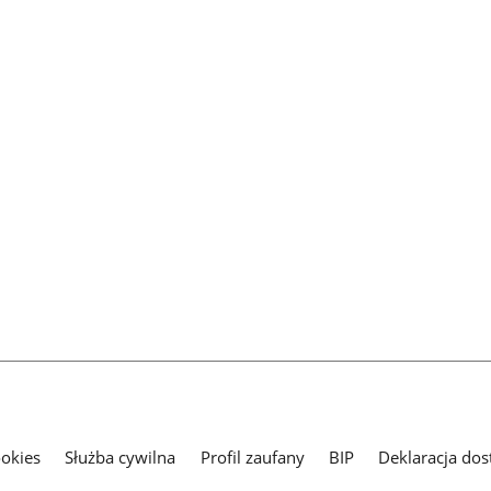
ookies
Służba cywilna
Profil zaufany
BIP
Deklaracja dos