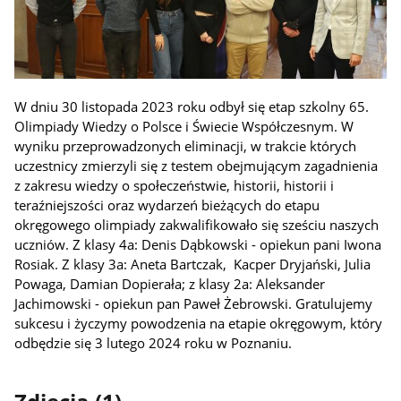
W dniu 30 listopada 2023 roku odbył się etap szkolny 65.
Olimpiady Wiedzy o Polsce i Świecie Współczesnym. W
wyniku przeprowadzonych eliminacji, w trakcie których
uczestnicy zmierzyli się z testem obejmującym zagadnienia
z zakresu wiedzy o społeczeństwie, historii, historii i
teraźniejszości oraz wydarzeń bieżących do etapu
okręgowego olimpiady zakwalifikowało się sześciu naszych
uczniów. Z klasy 4a: Denis Dąbkowski - opiekun pani Iwona
Rosiak. Z klasy 3a: Aneta Bartczak, Kacper Dryjański, Julia
Powaga, Damian Dopierała; z klasy 2a: Aleksander
Jachimowski - opiekun pan Paweł Żebrowski. Gratulujemy
sukcesu i życzymy powodzenia na etapie okręgowym, który
odbędzie się 3 lutego 2024 roku w Poznaniu.