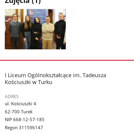
Zdjęcia (1)
Pokaż
zdjęcie
1
z
stopka
I Liceum Ogólnokształcące im. Tadeusza
galerii.
Kościuszki w Turku
ADRES
ul. Kościuszki 4
62-700 Turek
NIP 668-12-57-185
Regon 311596147