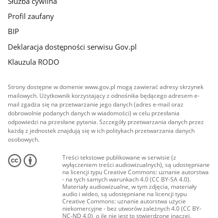
Służba cywilna
Profil zaufany
BIP
Deklaracja dostępności serwisu Gov.pl
Klauzula RODO
Strony dostępne w domenie www.gov.pl mogą zawierać adresy skrzynek
mailowych. Użytkownik korzystający z odnośnika będącego adresem e-
mail zgadza się na przetwarzanie jego danych (adres e-mail oraz
dobrowolnie podanych danych w wiadomości) w celu przesłania
odpowiedzi na przesłane pytania. Szczegóły przetwarzania danych przez
każdą z jednostek znajdują się w ich politykach przetwarzania danych
osobowych.
Treści tekstowe publikowane w serwisie (z
wyłączeniem treści audiowizualnych), są udostępniane
na licencji typu Creative Commons: uznanie autorstwa
- na tych samych warunkach 4.0 (CC BY-SA 4.0).
Materiały audiowizualne, w tym zdjęcia, materiały
audio i wideo, są udostępniane na licencji typu
Creative Commons: uznanie autorstwa użycie
niekomercyjne - bez utworów zależnych 4.0 (CC BY-
NC-ND 4.0), o ile nie jest to stwierdzone inaczej.