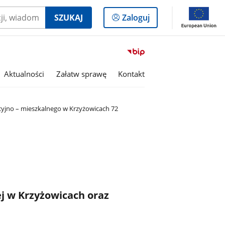
Logowanie
SZUKAJ
Zaloguj
do
panelu
Przejdź
do
serwisu
Aktualności
Załatw sprawę
Kontakt
Biuletyn
Informacji
Publicznej
cyjno – mieszkalnego w Krzyżowicach 72
Gmina
Olszanka
j w Krzyżowicach oraz