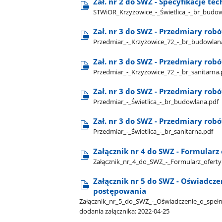
Zał. nr 2 do SWZ - Specyfikacje t
STWiOR​_Krzyżowice​_-​_Świetlica​_-​_br​_budo
Zał. nr 3 do SWZ - Przedmiary robó
Przedmiar​_-​_Krzyżowice​_72​_-​_br​_budowlan
Zał. nr 3 do SWZ - Przedmiary robó
Przedmiar​_-​_Krzyżowice​_72​_-​_br​_sanitarna
Zał. nr 3 do SWZ - Przedmiary robó
Przedmiar​_-​_Świetlica​_-​_br​_budowlana.pdf
Zał. nr 3 do SWZ - Przedmiary robót
Przedmiar​_-​_Świetlica​_-​_br​_sanitarna.pdf
Załącznik nr 4 do SWZ - Formularz 
Załącznik​_nr​_4​_do​_SWZ​_-​_Formularz​_ofert
Załącznik nr 5 do SWZ - Oświadcz
postępowania
Załącznik​_nr​_5​_do​_SWZ​_-​_Oświadczenie​_o​_s
dodania załącznika: 2022-04-25