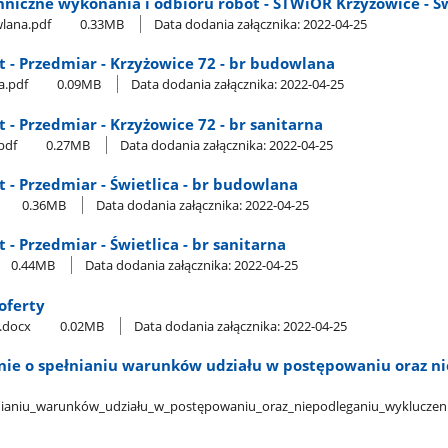
echniczne wykonania i odbioru robót - STWiOR Krzyżowice - Ś
wlana.pdf
0.33MB
Data dodania załącznika: 2022-04-25
t - Przedmiar - Krzyżowice 72 - br budowlana
a.pdf
0.09MB
Data dodania załącznika: 2022-04-25
t - Przedmiar - Krzyżowice 72 - br sanitarna
.pdf
0.27MB
Data dodania załącznika: 2022-04-25
t - Przedmiar - Świetlica - br budowlana
0.36MB
Data dodania załącznika: 2022-04-25
 - Przedmiar - Świetlica - br sanitarna
0.44MB
Data dodania załącznika: 2022-04-25
oferty
y.docx
0.02MB
Data dodania załącznika: 2022-04-25
enie o spełnianiu warunków udziału w postępowaniu oraz n
pełnianiu​_warunków​_udziału​_w​_postępowaniu​_oraz​_niepodleganiu​_wyklucze