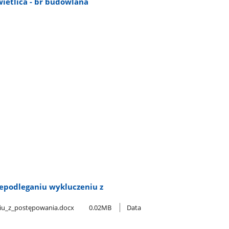
wietlica - br budowlana
iepodleganiu wykluczeniu z
niu​_z​_postępowania.docx
0.02MB
Data