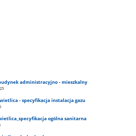
- budynek administracyjno - mieszkalny
-25
ietlica - specyfikacja instalacja gazu
5
ietlica​_specyfikacja ogólna sanitarna
5