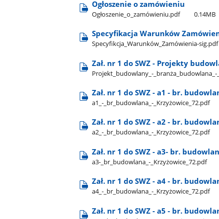
Ogłoszenie o zamówieniu
Ogłoszenie​_o​_zamówieniu.pdf
0.14MB
Specyfikacja Warunków Zamówien
Specyfikcja​_Warunków​_Zamówienia-sig.pdf
Zał. nr 1 do SWZ - Projekty budow
Projekt​_budowlany​_-​_branża​_budowlana​_-​
Zał. nr 1 do SWZ - a1 - br. budowla
a1​_-​_br​_budowlana​_-​_Krzyżowice​_72.pdf
Zał. nr 1 do SWZ - a2 - br. budowla
a2​_-​_br​_budowlana​_-​_Krzyżowice​_72.pdf
Zał. nr 1 do SWZ - a3- br. budowla
a3-​_br​_budowlana​_-​_Krzyżowice​_72.pdf
Zał. nr 1 do SWZ - a4 - br. budowla
a4​_-​_br​_budowlana​_-​_Krzyżowice​_72.pdf
Zał. nr 1 do SWZ - a5 - br. budowla