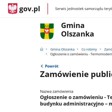
gov.pl
Serwis jednostek samorządu teryt
gov.pl
Gmina
Olszanka
Gmina Olszanka
Co robimy
Zamó
Ogłoszenie o zamówieniu - Termomoderniz
Powrót
Zamówienie publi
Nazwa zamówienia
Ogłoszenie o zamówieniu - T
budynku administracyjno – 