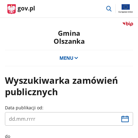
przejdź
gov.pl
do
wyszukiwar
Przejdź
do
Gmina
serwis
Olszanka
Biulety
Informa
Publicz
MENU
Gmina
Olszan
Wyszukiwarka zamówień
publicznych
Data publikacji od:
do