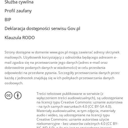
Służba cywilna
Profil zaufany
BIP
Deklaracja dostępności serwisu Gov.pl
Klauzula RODO
Strony dostępne w domenie www.gov.pl mogą zawierać adresy skrzynek
mailowych. Użytkownik korzystający z odnośnika będącego adresem e-
mail zgadza się na przetwarzanie jego danych (adres e-mail oraz
dobrowolnie podanych danych w wiadomości) w celu przesłania
odpowiedzi na przesłane pytania. Szczegóły przetwarzania danych przez
każdą z jednostek znajdują się w ich politykach przetwarzania danych
osobowych.
Treści tekstowe publikowane w serwisie (z
wyłączeniem treści audiowizualnych), są udostępniane
na licencji typu Creative Commons: uznanie autorstwa
- na tych samych warunkach 4.0 (CC BY-SA 4.0).
Materiały audiowizualne, w tym zdjęcia, materiały
audio i wideo, są udostępniane na licencji typu
Creative Commons: uznanie autorstwa użycie
niekomercyjne - bez utworów zależnych 4.0 (CC BY-
NC-ND 4.0), o ile nie jest to stwierdzone inaczej.