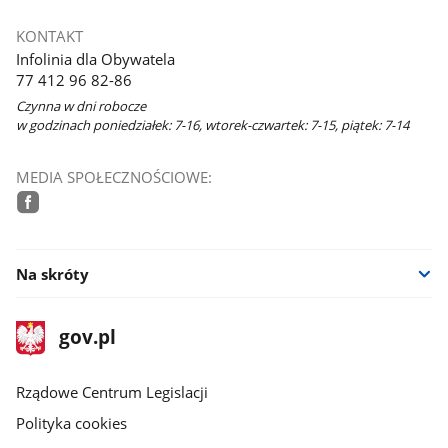
KONTAKT
Infolinia dla Obywatela
77 412 96 82-86
Czynna w dni robocze
w godzinach poniedziałek: 7-16, wtorek-czwartek: 7-15, piątek: 7-14
MEDIA SPOŁECZNOŚCIOWE:
facebook
Na skróty
stopka
Strona
gov.pl
gov.pl
główna
Rządowe Centrum Legislacji
Polityka cookies