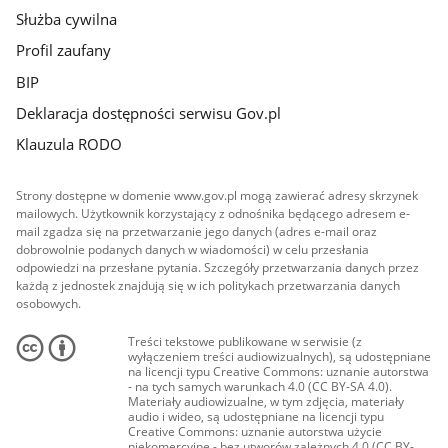
Służba cywilna
Profil zaufany
BIP
Deklaracja dostępności serwisu Gov.pl
Klauzula RODO
Strony dostępne w domenie www.gov.pl mogą zawierać adresy skrzynek
mailowych. Użytkownik korzystający z odnośnika będącego adresem e-
mail zgadza się na przetwarzanie jego danych (adres e-mail oraz
dobrowolnie podanych danych w wiadomości) w celu przesłania
odpowiedzi na przesłane pytania. Szczegóły przetwarzania danych przez
każdą z jednostek znajdują się w ich politykach przetwarzania danych
osobowych.
Treści tekstowe publikowane w serwisie (z
wyłączeniem treści audiowizualnych), są udostępniane
na licencji typu Creative Commons: uznanie autorstwa
- na tych samych warunkach 4.0 (CC BY-SA 4.0).
Materiały audiowizualne, w tym zdjęcia, materiały
audio i wideo, są udostępniane na licencji typu
Creative Commons: uznanie autorstwa użycie
niekomercyjne - bez utworów zależnych 4.0 (CC BY-