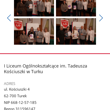
Pokaż
Pokaż
zdjęcie
zdjęcie
Pokaż
Poka
1
2
poprzednie
nest
z
z
zdjęcia
zdjęc
galerii.
galerii.
Pokaż
Pokaż
zdjęcie
zdjęcie
3
4
z
z
stopka
I Liceum Ogólnokształcące im. Tadeusza
galerii.
galerii.
Kościuszki w Turku
ADRES
ul. Kościuszki 4
62-700 Turek
NIP 668-12-57-185
Regon 311596147