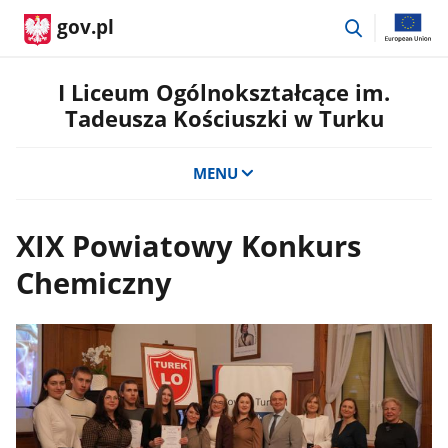
przejdź
gov.pl
do
wyszukiwar
I Liceum Ogólnokształcące im.
Tadeusza Kościuszki w Turku
MENU
XIX Powiatowy Konkurs
Chemiczny