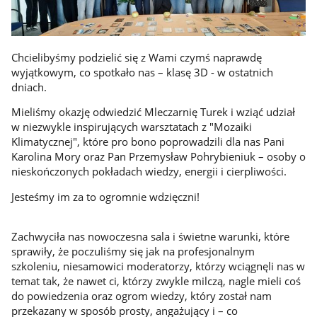
Chcielibyśmy podzielić się z Wami czymś naprawdę
wyjątkowym, co spotkało nas – klasę 3D - w ostatnich
dniach.
Mieliśmy okazję odwiedzić Mleczarnię Turek i wziąć udział
w niezwykle inspirujących warsztatach z "Mozaiki
Klimatycznej", które pro bono poprowadzili dla nas Pani
Karolina Mory oraz Pan Przemysław Pohrybieniuk – osoby o
nieskończonych pokładach wiedzy, energii i cierpliwości.
Jesteśmy im za to ogromnie wdzięczni!
Zachwyciła nas nowoczesna sala i świetne warunki, które
sprawiły, że poczuliśmy się jak na profesjonalnym
szkoleniu, niesamowici moderatorzy, którzy wciągnęli nas w
temat tak, że nawet ci, którzy zwykle milczą, nagle mieli coś
do powiedzenia oraz ogrom wiedzy, który został nam
przekazany w sposób prosty, angażujący i – co