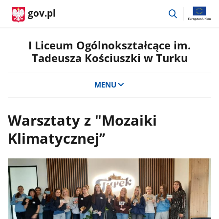
przejdź
gov.pl
do
wyszukiwar
I Liceum Ogólnokształcące im.
Tadeusza Kościuszki w Turku
MENU
Warsztaty z "Mozaiki
Klimatycznej’’