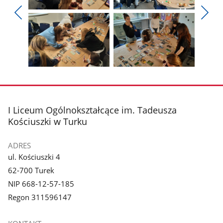
Pokaż
Pokaż
zdjęcie
zdjęcie
Pokaż
Poka
1
2
poprzednie
nest
z
z
zdjęcia
zdjęc
galerii.
galerii.
Pokaż
Pokaż
zdjęcie
zdjęcie
3
4
z
z
stopka
I Liceum Ogólnokształcące im. Tadeusza
galerii.
galerii.
Kościuszki w Turku
ADRES
ul. Kościuszki 4
62-700 Turek
NIP 668-12-57-185
Regon 311596147