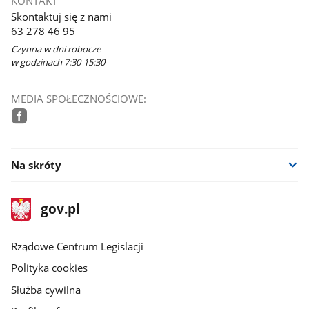
KONTAKT
Skontaktuj się z nami
63 278 46 95
Czynna w dni robocze
w godzinach 7:30-15:30
MEDIA SPOŁECZNOŚCIOWE:
facebook
Na skróty
stopka
Strona
gov.pl
gov.pl
główna
Rządowe Centrum Legislacji
Polityka cookies
Służba cywilna