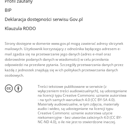
Profil zaufany
BIP
Deklaracja dostępności serwisu Gov.pl
Klauzula RODO
Strony dostępne w domenie www.gov.pl mogą zawierać adresy skrzynek
mailowych. Użytkownik korzystający z odnośnika będącego adresem e-
mail zgadza się na przetwarzanie jego danych (adres e-mail oraz
dobrowolnie podanych danych w wiadomości) w celu przesłania
odpowiedzi na przesłane pytania. Szczegóły przetwarzania danych przez
każdą z jednostek znajdują się w ich politykach przetwarzania danych
osobowych.
Treści tekstowe publikowane w serwisie (z
wyłączeniem treści audiowizualnych), są udostępniane
na licencji typu Creative Commons: uznanie autorstwa
- na tych samych warunkach 4.0 (CC BY-SA 4.0).
Materiały audiowizualne, w tym zdjęcia, materiały
audio i wideo, są udostępniane na licencji typu
Creative Commons: uznanie autorstwa użycie
niekomercyjne - bez utworów zależnych 4.0 (CC BY-
NC-ND 4.0), o ile nie jest to stwierdzone inaczej.