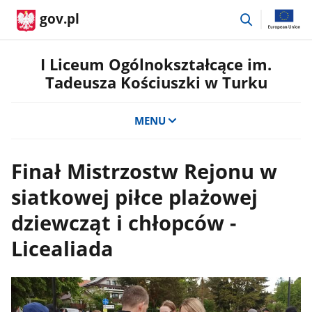
przejdź
gov.pl
do
wyszukiwar
I Liceum Ogólnokształcące im.
Tadeusza Kościuszki w Turku
MENU
Finał Mistrzostw Rejonu w
siatkowej piłce plażowej
dziewcząt i chłopców -
Licealiada