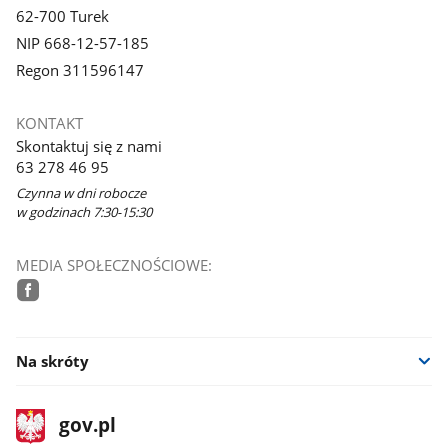
62-700 Turek
NIP 668-12-57-185
Regon 311596147
KONTAKT
Skontaktuj się z nami
63 278 46 95
Czynna w dni robocze
w godzinach 7:30-15:30
MEDIA SPOŁECZNOŚCIOWE:
facebook
Na skróty
stopka
Strona
gov.pl
gov.pl