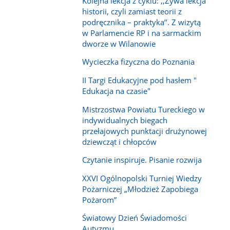
Kolejna lekcja z cyklu: ,,Żywa lekcja
historii, czyli zamiast teorii z
podręcznika – praktyka’’. Z wizytą
w Parlamencie RP i na sarmackim
dworze w Wilanowie
Wycieczka fizyczna do Poznania
II Targi Edukacyjne pod hasłem "
Edukacja na czasie"
Mistrzostwa Powiatu Tureckiego w
indywidualnych biegach
przełajowych punktacji drużynowej
dziewcząt i chłopców
Czytanie inspiruje. Pisanie rozwija
XXVI Ogólnopolski Turniej Wiedzy
Pożarniczej „Młodzież Zapobiega
Pożarom”
Światowy Dzień Świadomości
Autyzmu