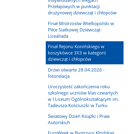
Indywidualnych Biegach
Przełajowych w punktacji
drużynowej dziewcząt i chłopców
Finał Mistrzostw Wielkopolski w
Piłce Siatkowej Dziewcząt-
Licealiada
Finał Rejonu Konińskiego w
koszykówce 3X3 w kategorii
dziewcząt i chłopców
Drzwi otwarte 28.04.2026 -
fotorelacja
Uroczystość zakończenia roku
szkolnego uczniów klas czwartych
w I Liceum Ogólnokształcącym im.
Tadeusza Kościuszki w Turku
Światowy Dzień Książki i Praw
Autorskich
EuroWeek w Bystrzycy Kłodzkiej