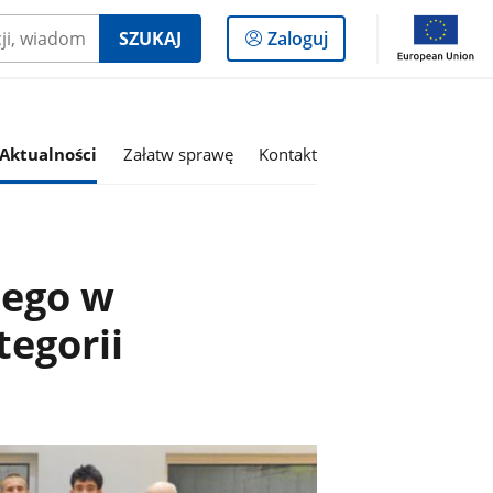
Logowanie
SZUKAJ
Zaloguj
do
panelu
Aktualności
Załatw sprawę
Kontakt
iego w
egorii