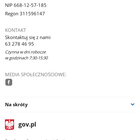
NIP 668-12-57-185
Regon 311596147
KONTAKT
Skontaktuj się z nami
63 278 46 95
Czynna w dni robocze
w godzinach 7:30-15:30
MEDIA SPOŁECZNOŚCIOWE:
facebook
Na skróty
stopka
Strona
gov.pl
gov.pl
główna