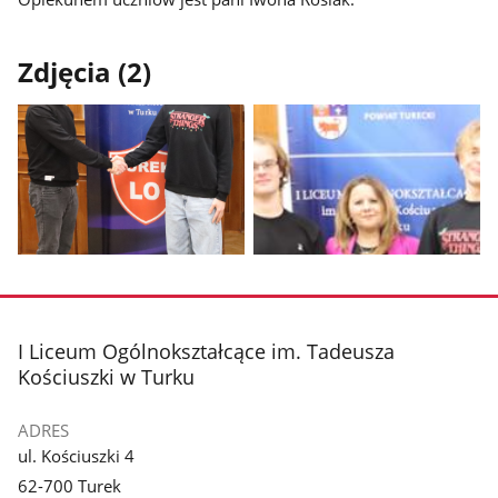
Zdjęcia (2)
Pokaż
Pokaż
zdjęcie
zdjęcie
1
2
z
z
stopka
I Liceum Ogólnokształcące im. Tadeusza
galerii.
galerii.
Kościuszki w Turku
ADRES
ul. Kościuszki 4
62-700 Turek