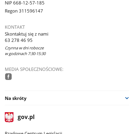
NIP 668-12-57-185
Regon 311596147
KONTAKT
Skontaktuj się z nami
63 278 46 95
Czynna w dni robocze
w godzinach 7:30-15:30
MEDIA SPOŁECZNOŚCIOWE:
facebook
Na skróty
stopka
Strona
gov.pl
gov.pl
główna
Rządowe Centrum Legislacji