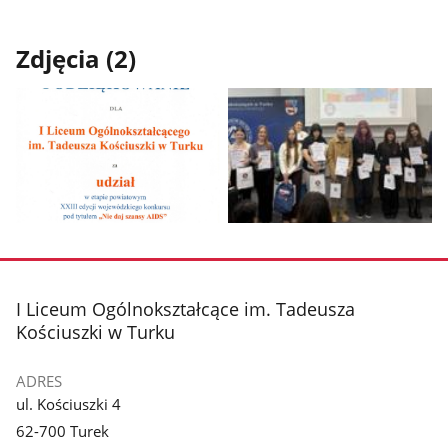
Zdjęcia (2)
Pokaż
Pokaż
zdjęcie
zdjęcie
1
2
z
z
stopka
I Liceum Ogólnokształcące im. Tadeusza
galerii.
galerii.
Kościuszki w Turku
ADRES
ul. Kościuszki 4
62-700 Turek