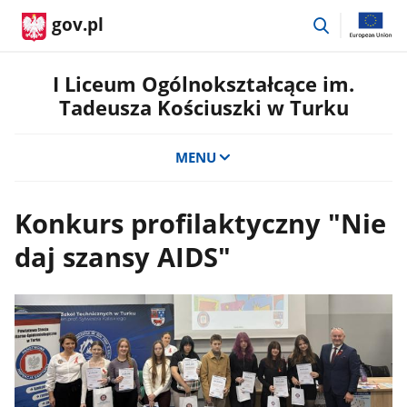
przejdź
gov.pl
do
wyszukiwar
I Liceum Ogólnokształcące im.
Tadeusza Kościuszki w Turku
MENU
Konkurs profilaktyczny "Nie
daj szansy AIDS"