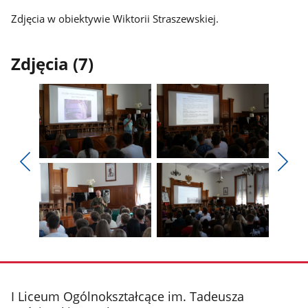
Zdjęcia w obiektywie Wiktorii Straszewskiej.
Zdjęcia (7)
Pokaż
Pokaż
zdjęcie
zdjęcie
Pokaż
Poka
1
2
poprzednie
nest
z
z
zdjęcia
zdjęc
galerii.
galerii.
Pokaż
Pokaż
zdjęcie
zdjęcie
3
4
z
z
stopka
I Liceum Ogólnokształcące im. Tadeusza
galerii.
galerii.