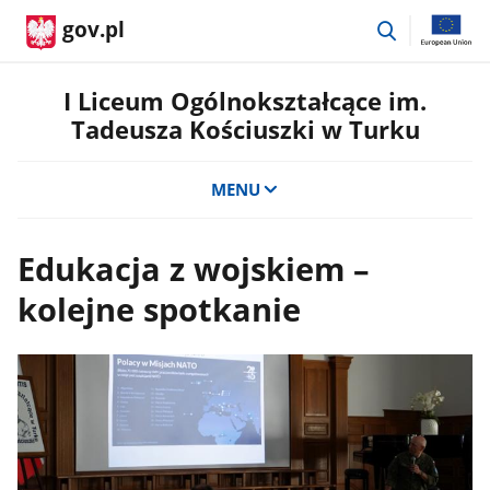
przejdź
gov.pl
do
wyszukiwar
I Liceum Ogólnokształcące im.
Tadeusza Kościuszki w Turku
MENU
Edukacja z wojskiem –
kolejne spotkanie