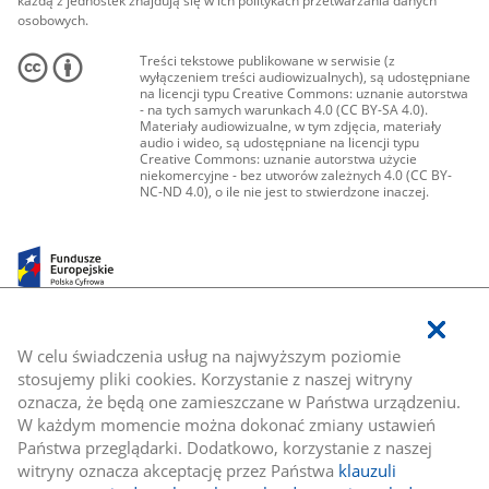
każdą z jednostek znajdują się w ich politykach przetwarzania danych
osobowych.
Treści tekstowe publikowane w serwisie (z
wyłączeniem treści audiowizualnych), są udostępniane
na licencji typu Creative Commons: uznanie autorstwa
- na tych samych warunkach 4.0 (CC BY-SA 4.0).
Materiały audiowizualne, w tym zdjęcia, materiały
audio i wideo, są udostępniane na licencji typu
Creative Commons: uznanie autorstwa użycie
niekomercyjne - bez utworów zależnych 4.0 (CC BY-
NC-ND 4.0), o ile nie jest to stwierdzone inaczej.
W celu świadczenia usług na najwyższym poziomie
stosujemy pliki cookies. Korzystanie z naszej witryny
oznacza, że będą one zamieszczane w Państwa urządzeniu.
W każdym momencie można dokonać zmiany ustawień
Państwa przeglądarki. Dodatkowo, korzystanie z naszej
witryny oznacza akceptację przez Państwa
klauzuli