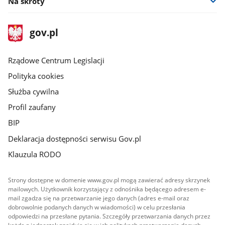
Na skróty
stopka
Strona
gov.pl
gov.pl
główna
Rządowe Centrum Legislacji
Polityka cookies
Służba cywilna
Profil zaufany
BIP
Deklaracja dostępności serwisu Gov.pl
Klauzula RODO
Strony dostępne w domenie www.gov.pl mogą zawierać adresy skrzynek
mailowych. Użytkownik korzystający z odnośnika będącego adresem e-
mail zgadza się na przetwarzanie jego danych (adres e-mail oraz
dobrowolnie podanych danych w wiadomości) w celu przesłania
odpowiedzi na przesłane pytania. Szczegóły przetwarzania danych przez