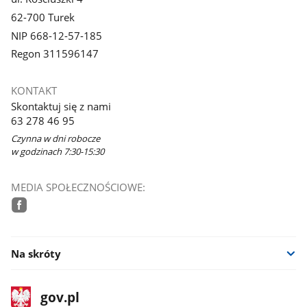
62-700 Turek
NIP 668-12-57-185
Regon 311596147
KONTAKT
Skontaktuj się z nami
63 278 46 95
Czynna w dni robocze
w godzinach 7:30-15:30
MEDIA SPOŁECZNOŚCIOWE:
facebook
Na skróty
stopka
Strona
gov.pl
gov.pl