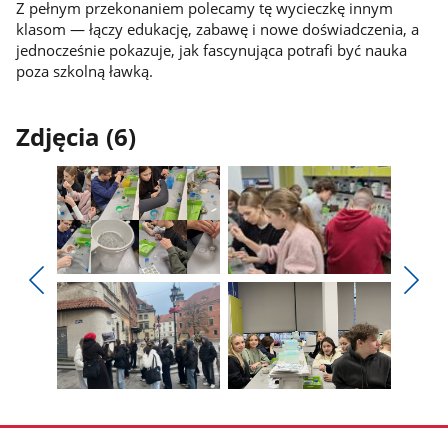
Z pełnym przekonaniem polecamy tę wycieczkę innym
klasom — łączy edukację, zabawę i nowe doświadczenia, a
jednocześnie pokazuje, jak fascynująca potrafi być nauka
poza szkolną ławką.
Zdjęcia (6)
Pokaż
Pokaż
zdjęcie
zdjęcie
Pokaż
Poka
1
2
poprzednie
nest
z
z
zdjęcia
zdjęc
galerii.
galerii.
Pokaż
Pokaż
zdjęcie
zdjęcie
3
4