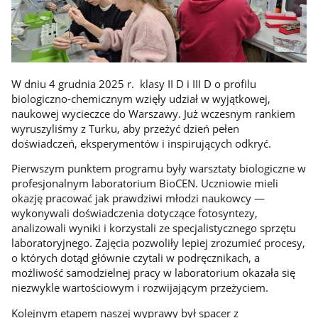
W dniu 4 grudnia 2025 r. klasy II D i III D o profilu
biologiczno-chemicznym wzięły udział w wyjątkowej,
naukowej wycieczce do Warszawy. Już wczesnym rankiem
wyruszyliśmy z Turku, aby przeżyć dzień pełen
doświadczeń, eksperymentów i inspirujących odkryć.
Pierwszym punktem programu były warsztaty biologiczne w
profesjonalnym laboratorium BioCEN. Uczniowie mieli
okazję pracować jak prawdziwi młodzi naukowcy —
wykonywali doświadczenia dotyczące fotosyntezy,
analizowali wyniki i korzystali ze specjalistycznego sprzętu
laboratoryjnego. Zajęcia pozwoliły lepiej zrozumieć procesy,
o których dotąd głównie czytali w podręcznikach, a
możliwość samodzielnej pracy w laboratorium okazała się
niezwykle wartościowym i rozwijającym przeżyciem.
Kolejnym etapem naszej wyprawy był spacer z