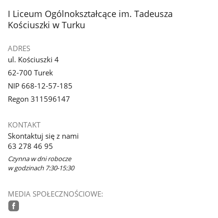
z
z
stopka
I Liceum Ogólnokształcące im. Tadeusza
galerii.
galerii.
Kościuszki w Turku
ADRES
ul. Kościuszki 4
62-700 Turek
NIP 668-12-57-185
Regon 311596147
KONTAKT
Skontaktuj się z nami
63 278 46 95
Czynna w dni robocze
w godzinach 7:30-15:30
MEDIA SPOŁECZNOŚCIOWE: