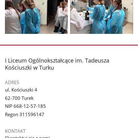
Pokaż
Pokaż
zdjęcie
zdjęcie
1
2
z
z
stopka
I Liceum Ogólnokształcące im. Tadeusza
galerii.
galerii.
Kościuszki w Turku
ADRES
ul. Kościuszki 4
62-700 Turek
NIP 668-12-57-185
Regon 311596147
KONTAKT
Skontaktuj się z nami