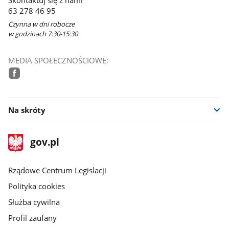
63 278 46 95
Czynna w dni robocze
w godzinach 7:30-15:30
MEDIA SPOŁECZNOŚCIOWE:
facebook
Na skróty
stopka
Strona
gov.pl
gov.pl
główna
Rządowe Centrum Legislacji
Polityka cookies
Służba cywilna
Profil zaufany