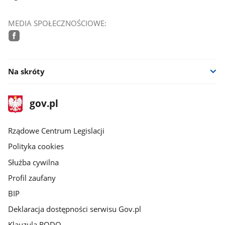
MEDIA SPOŁECZNOŚCIOWE:
facebook
Na skróty
stopka
Strona
gov.pl
gov.pl
główna
Rządowe Centrum Legislacji
Polityka cookies
Służba cywilna
Profil zaufany
BIP
Deklaracja dostępności serwisu Gov.pl
Klauzula RODO