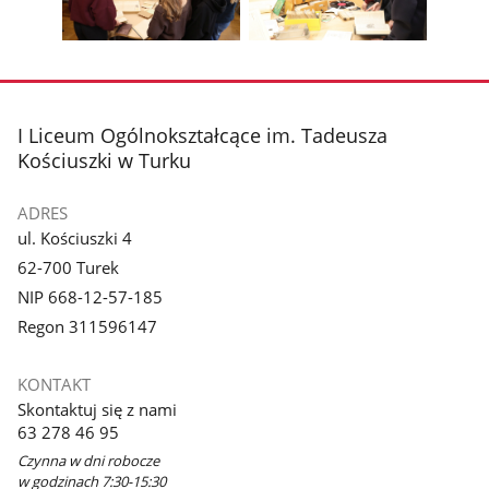
galerii.
galerii.
Pokaż
Pokaż
zdjęcie
zdjęcie
3
4
z
z
stopka
I Liceum Ogólnokształcące im. Tadeusza
galerii.
galerii.
Kościuszki w Turku
ADRES
ul. Kościuszki 4
62-700 Turek
NIP 668-12-57-185
Regon 311596147
KONTAKT
Skontaktuj się z nami
63 278 46 95
Czynna w dni robocze
w godzinach 7:30-15:30