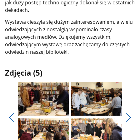
jak duży postęp technologiczny dokonał się w ostatnich
dekadach.
Wystawa cieszyła się dużym zainteresowaniem, a wielu
odwiedzających z nostalgią wspominało czasy
analogowych mediów. Dziękujemy wszystkim,
odwiedzającym wystawę oraz zachęcamy do częstych
odwiedzin naszej biblioteki.
Zdjęcia (5)
Pokaż
Pokaż
zdjęcie
zdjęcie
Pokaż
Poka
1
2
poprzednie
nest
z
z
zdjęcia
zdjęc