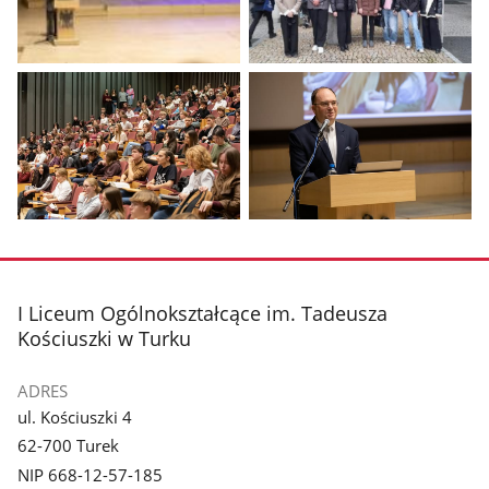
Pokaż
Pokaż
zdjęcie
zdjęcie
1
2
z
z
galerii.
galerii.
Pokaż
Pokaż
zdjęcie
zdjęcie
3
4
z
z
stopka
I Liceum Ogólnokształcące im. Tadeusza
galerii.
galerii.
Kościuszki w Turku
ADRES
ul. Kościuszki 4
62-700 Turek
NIP 668-12-57-185