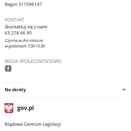
Regon 311596147
KONTAKT
Skontaktuj się z nami
63 278 46 95
Czynna w dni robocze
w godzinach 7:30-15:30
MEDIA SPOŁECZNOŚCIOWE:
facebook
Na skróty
stopka
Strona
gov.pl
gov.pl
główna
Rządowe Centrum Legislacji