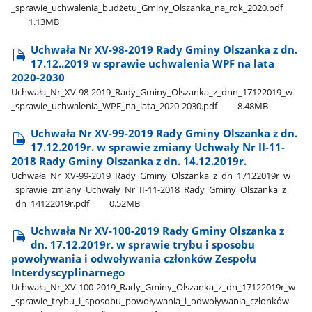
_sprawie​_uchwalenia​_budżetu​_Gminy​_Olszanka​_na​_rok​_2020.pdf
1.13MB
Uchwała Nr XV-98-2019 Rady Gminy Olszanka z dn.
17.12..2019 w sprawie uchwalenia WPF na lata
2020-2030
Uchwała​_Nr​_XV-98-2019​_Rady​_Gminy​_Olszanka​_z​_dnn​_17122019​_w​
_sprawie​_uchwalenia​_WPF​_na​_lata​_2020-2030.pdf
8.48MB
Uchwała Nr XV-99-2019 Rady Gminy Olszanka z dn.
17.12.2019r. w sprawie zmiany Uchwały Nr II-11-
2018 Rady Gminy Olszanka z dn. 14.12.2019r.
Uchwała​_Nr​_XV-99-2019​_Rady​_Gminy​_Olszanka​_z​_dn​_17122019r​_w​
_sprawie​_zmiany​_Uchwały​_Nr​_II-11-2018​_Rady​_Gminy​_Olszanka​_z​
_dn​_14122019r.pdf
0.52MB
Uchwała Nr XV-100-2019 Rady Gminy Olszanka z
dn. 17.12.2019r. w sprawie trybu i sposobu
powoływania i odwoływania członków Zespołu
Interdyscyplinarnego
Uchwała​_Nr​_XV-100-2019​_Rady​_Gminy​_Olszanka​_z​_dn​_17122019r​_w​
_sprawie​_trybu​_i​_sposobu​_powoływania​_i​_odwoływania​_członków​