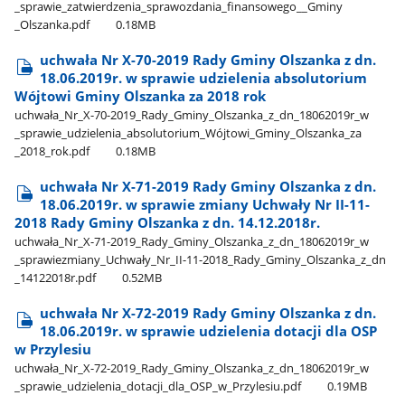
_sprawie​_zatwierdzenia​_sprawozdania​_finansowego​_​_Gminy​
_Olszanka.pdf
0.18MB
uchwała Nr X-70-2019 Rady Gminy Olszanka z dn.
18.06.2019r. w sprawie udzielenia absolutorium
Wójtowi Gminy Olszanka za 2018 rok
uchwała​_Nr​_X-70-2019​_Rady​_Gminy​_Olszanka​_z​_dn​_18062019r​_w​
_sprawie​_udzielenia​_absolutorium​_Wójtowi​_Gminy​_Olszanka​_za​
_2018​_rok.pdf
0.18MB
uchwała Nr X-71-2019 Rady Gminy Olszanka z dn.
18.06.2019r. w sprawie zmiany Uchwały Nr II-11-
2018 Rady Gminy Olszanka z dn. 14.12.2018r.
uchwała​_Nr​_X-71-2019​_Rady​_Gminy​_Olszanka​_z​_dn​_18062019r​_w​
_sprawiezmiany​_Uchwały​_Nr​_II-11-2018​_Rady​_Gminy​_Olszanka​_z​_dn​
_14122018r.pdf
0.52MB
uchwała Nr X-72-2019 Rady Gminy Olszanka z dn.
18.06.2019r. w sprawie udzielenia dotacji dla OSP
w Przylesiu
uchwała​_Nr​_X-72-2019​_Rady​_Gminy​_Olszanka​_z​_dn​_18062019r​_w​
_sprawie​_udzielenia​_dotacji​_dla​_OSP​_w​_Przylesiu.pdf
0.19MB