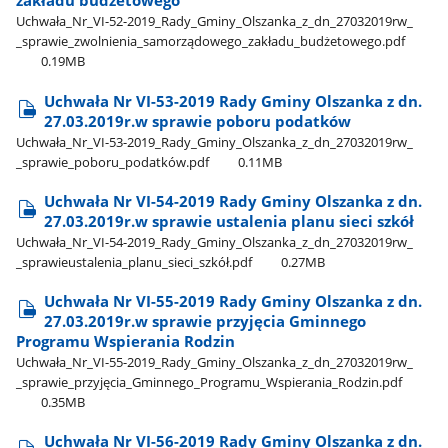
zakładu budżetowego
Uchwała​_Nr​_VI-52-2019​_Rady​_Gminy​_Olszanka​_z​_dn​_27032019rw​_​
_sprawie​_zwolnienia​_samorządowego​_zakładu​_budżetowego.pdf
0.19MB
Uchwała Nr VI-53-2019 Rady Gminy Olszanka z dn.
27.03.2019r.w sprawie poboru podatków
Uchwała​_Nr​_VI-53-2019​_Rady​_Gminy​_Olszanka​_z​_dn​_27032019rw​_​
_sprawie​_poboru​_podatków.pdf
0.11MB
Uchwała Nr VI-54-2019 Rady Gminy Olszanka z dn.
27.03.2019r.w sprawie ustalenia planu sieci szkół
Uchwała​_Nr​_VI-54-2019​_Rady​_Gminy​_Olszanka​_z​_dn​_27032019rw​_​
_sprawieustalenia​_planu​_sieci​_szkół.pdf
0.27MB
Uchwała Nr VI-55-2019 Rady Gminy Olszanka z dn.
27.03.2019r.w sprawie przyjęcia Gminnego
Programu Wspierania Rodzin
Uchwała​_Nr​_VI-55-2019​_Rady​_Gminy​_Olszanka​_z​_dn​_27032019rw​_​
_sprawie​_przyjęcia​_Gminnego​_Programu​_Wspierania​_Rodzin.pdf
0.35MB
Uchwała Nr VI-56-2019 Rady Gminy Olszanka z dn.