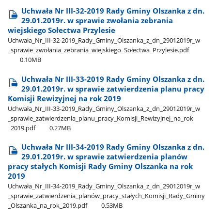
Uchwała Nr III-32-2019 Rady Gminy Olszanka z dn.
29.01.2019r. w sprawie zwołania zebrania
wiejskiego Sołectwa Przylesie
Uchwała​_Nr​_III-32-2019​_Rady​_Gminy​_Olszanka​_z​_dn​_29012019r​_w​
_sprawie​_zwołania​_zebrania​_wiejskiego​_Sołectwa​_Przylesie.pdf
0.10MB
Uchwała Nr III-33-2019 Rady Gminy Olszanka z dn.
29.01.2019r. w sprawie zatwierdzenia planu pracy
Komisji Rewizyjnej na rok 2019
Uchwała​_Nr​_III-33-2019​_Rady​_Gminy​_Olszanka​_z​_dn​_29012019r​_w​
_sprawie​_zatwierdzenia​_planu​_pracy​_Komisji​_Rewizyjnej​_na​_rok​
_2019.pdf
0.27MB
Uchwała Nr III-34-2019 Rady Gminy Olszanka z dn.
29.01.2019r. w sprawie zatwierdzenia planów
pracy stałych Komisji Rady Gminy Olszanka na rok
2019
Uchwała​_Nr​_III-34-2019​_Rady​_Gminy​_Olszanka​_z​_dn​_29012019r​_w​
_sprawie​_zatwierdzenia​_planów​_pracy​_stałych​_Komisji​_Rady​_Gminy​
_Olszanka​_na​_rok​_2019.pdf
0.53MB