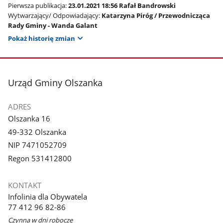
Pierwsza publikacja:
23.01.2021 18:56 Rafał Bandrowski
Wytwarzający/ Odpowiadający:
Katarzyna Piróg / Przewodnicząca
Rady Gminy - Wanda Galant
Pokaż historię zmian
stopka
Urząd Gminy Olszanka
ADRES
Olszanka 16
49-332 Olszanka
NIP 7471052709
Regon 531412800
KONTAKT
Infolinia dla Obywatela
77 412 96 82-86
Czynna w dni robocze