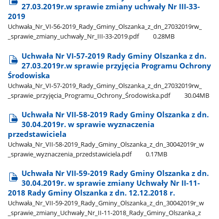
27.03.2019r.w sprawie zmiany uchwały Nr III-33-
2019
Uchwała​_Nr​_VI-56-2019​_Rady​_Gminy​_Olszanka​_z​_dn​_27032019rw​_​
_sprawie​_zmiany​_uchwały​_Nr​_III-33-2019.pdf
0.28MB
Uchwała Nr VI-57-2019 Rady Gminy Olszanka z dn.
27.03.2019r.w sprawie przyjęcia Programu Ochrony
Środowiska
Uchwała​_Nr​_VI-57-2019​_Rady​_Gminy​_Olszanka​_z​_dn​_27032019rw​_​
_sprawie​_przyjęcia​_Programu​_Ochrony​_Środowiska.pdf
30.04MB
Uchwała Nr VII-58-2019 Rady Gminy Olszanka z dn.
30.04.2019r. w sprawie wyznaczenia
przedstawiciela
Uchwała​_Nr​_VII-58-2019​_Rady​_Gminy​_Olszanka​_z​_dn​_30042019r​_w​
_sprawie​_wyznaczenia​_przedstawiciela.pdf
0.17MB
Uchwała Nr VII-59-2019 Rady Gminy Olszanka z dn.
30.04.2019r. w sprawie zmiany Uchwały Nr II-11-
2018 Rady Gminy Olszanka z dn. 12.12.2018 r.
Uchwała​_Nr​_VII-59-2019​_Rady​_Gminy​_Olszanka​_z​_dn​_30042019r​_w​
_sprawie​_zmiany​_Uchwały​_Nr​_II-11-2018​_Rady​_Gminy​_Olszanka​_z​