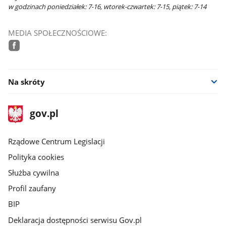
w godzinach poniedziałek: 7-16, wtorek-czwartek: 7-15, piątek: 7-14
MEDIA SPOŁECZNOŚCIOWE:
facebook
Na skróty
stopka
Strona
gov.pl
gov.pl
główna
Rządowe Centrum Legislacji
Polityka cookies
Służba cywilna
Profil zaufany
BIP
Deklaracja dostępności serwisu Gov.pl