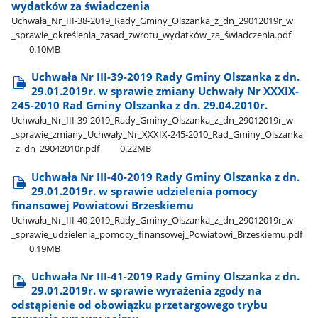
wydatków za świadczenia
Uchwała​_Nr​_III-38-2019​_Rady​_Gminy​_Olszanka​_z​_dn​_29012019r​_w​
_sprawie​_określenia​_zasad​_zwrotu​_wydatków​_za​_świadczenia.pdf
0.10MB
Uchwała Nr III-39-2019 Rady Gminy Olszanka z dn.
29.01.2019r. w sprawie zmiany Uchwały Nr XXXIX-
245-2010 Rad Gminy Olszanka z dn. 29.04.2010r.
Uchwała​_Nr​_III-39-2019​_Rady​_Gminy​_Olszanka​_z​_dn​_29012019r​_w​
_sprawie​_zmiany​_Uchwały​_Nr​_XXXIX-245-2010​_Rad​_Gminy​_Olszanka​
_z​_dn​_29042010r.pdf
0.22MB
Uchwała Nr III-40-2019 Rady Gminy Olszanka z dn.
29.01.2019r. w sprawie udzielenia pomocy
finansowej Powiatowi Brzeskiemu
Uchwała​_Nr​_III-40-2019​_Rady​_Gminy​_Olszanka​_z​_dn​_29012019r​_w​
_sprawie​_udzielenia​_pomocy​_finansowej​_Powiatowi​_Brzeskiemu.pdf
0.19MB
Uchwała Nr III-41-2019 Rady Gminy Olszanka z dn.
29.01.2019r. w sprawie wyrażenia zgody na
odstąpienie od obowiązku przetargowego trybu