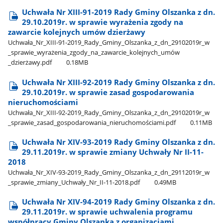
Uchwała Nr XIII-91-2019 Rady Gminy Olszanka z dn.
29.10.2019r. w sprawie wyrażenia zgody na
zawarcie kolejnych umów dzierżawy
Uchwała​_Nr​_XIII-91-2019​_Rady​_Gminy​_Olszanka​_z​_dn​_29102019r​_w​
_sprawie​_wyrażenia​_zgody​_na​_zawarcie​_kolejnych​_umów​
_dzierżawy.pdf
0.18MB
Uchwała Nr XIII-92-2019 Rady Gminy Olszanka z dn.
29.10.2019r. w sprawie zasad gospodarowania
nieruchomościami
Uchwała​_Nr​_XIII-92-2019​_Rady​_Gminy​_Olszanka​_z​_dn​_29102019r​_w​
_sprawie​_zasad​_gospodarowania​_nieruchomościami.pdf
0.11MB
Uchwała Nr XIV-93-2019 Rady Gminy Olszanka z dn.
29.11.2019r. w sprawie zmiany Uchwały Nr II-11-
2018
Uchwała​_Nr​_XIV-93-2019​_Rady​_Gminy​_Olszanka​_z​_dn​_29112019r​_w​
_sprawie​_zmiany​_Uchwały​_Nr​_II-11-2018.pdf
0.49MB
Uchwała Nr XIV-94-2019 Rady Gminy Olszanka z dn.
29.11.2019r. w sprawie uchwalenia programu
współpracy Gminy Olszanka z organizacjami