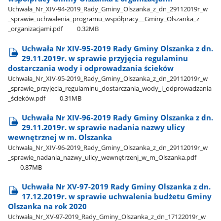
Uchwała​_Nr​_XIV-94-2019​_Rady​_Gminy​_Olszanka​_z​_dn​_29112019r​_w​
_sprawie​_uchwalenia​_programu​_współpracy​_​_Gminy​_Olszanka​_z​
_organizacjami.pdf
0.32MB
Uchwała Nr XIV-95-2019 Rady Gminy Olszanka z dn.
29.11.2019r. w sprawie przyjęcia regulaminu
dostarczania wody i odprowadzania ścieków
Uchwała​_Nr​_XIV-95-2019​_Rady​_Gminy​_Olszanka​_z​_dn​_29112019r​_w​
_sprawie​_przyjęcia​_regulaminu​_dostarczania​_wody​_i​_odprowadzania​
_ścieków.pdf
0.31MB
Uchwała Nr XIV-96-2019 Rady Gminy Olszanka z dn.
29.11.2019r. w sprawie nadania nazwy ulicy
wewnętrznej w m. Olszanka
Uchwała​_Nr​_XIV-96-2019​_Rady​_Gminy​_Olszanka​_z​_dn​_29112019r​_w​
_sprawie​_nadania​_nazwy​_ulicy​_wewnętrzenj​_w​_m​_Olszanka.pdf
0.87MB
Uchwała Nr XV-97-2019 Rady Gminy Olszanka z dn.
17.12.2019r. w sprawie uchwalenia budżetu Gminy
Olszanka na rok 2020
Uchwała​_Nr​_XV-97-2019​_Rady​_Gminy​_Olszanka​_z​_dn​_17122019r​_w​