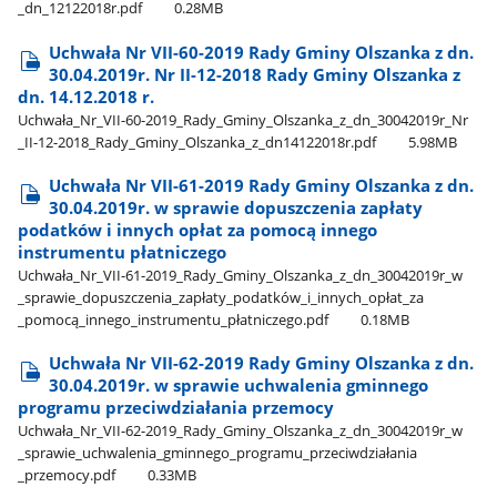
_dn​_12122018r.pdf
0.28MB
Uchwała Nr VII-60-2019 Rady Gminy Olszanka z dn.
30.04.2019r. Nr II-12-2018 Rady Gminy Olszanka z
dn. 14.12.2018 r.
Uchwała​_Nr​_VII-60-2019​_Rady​_Gminy​_Olszanka​_z​_dn​_30042019r​_Nr​
_II-12-2018​_Rady​_Gminy​_Olszanka​_z​_dn14122018r.pdf
5.98MB
Uchwała Nr VII-61-2019 Rady Gminy Olszanka z dn.
30.04.2019r. w sprawie dopuszczenia zapłaty
podatków i innych opłat za pomocą innego
instrumentu płatniczego
Uchwała​_Nr​_VII-61-2019​_Rady​_Gminy​_Olszanka​_z​_dn​_30042019r​_w​
_sprawie​_dopuszczenia​_zapłaty​_podatków​_i​_innych​_opłat​_za​
_pomocą​_innego​_instrumentu​_płatniczego.pdf
0.18MB
Uchwała Nr VII-62-2019 Rady Gminy Olszanka z dn.
30.04.2019r. w sprawie uchwalenia gminnego
programu przeciwdziałania przemocy
Uchwała​_Nr​_VII-62-2019​_Rady​_Gminy​_Olszanka​_z​_dn​_30042019r​_w​
_sprawie​_uchwalenia​_gminnego​_programu​_przeciwdziałania​
_przemocy.pdf
0.33MB