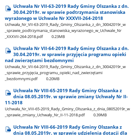
Uchwała Nr VII-63-2019 Rady Gminy Olszanka z dn.
30.04.2019r. w sprawie podtrzymania stanowiska
wyrażonego w Uchwale Nr XXXVII-264-2018
Uchwała​_Nr​_VII-63-2019​_Rady​_Gminy​_Olszanka​_z​_dn​_30042019r​_w​
_sprawie​_podtrzymania​_stanowiska​_wyrażonego​_w​_Uchwale​_Nr​
_XXXVII-264-2018.pdf
0.23MB
Uchwała Nr VII-64-2019 Rady Gminy Olszanka z dn.
30.04.2019r. w sprawie przyjęcia programu opieki
nad zwierzętami bezdomnymi
Uchwała​_Nr​_VII-64-2019​_Rady​_Gminy​_Olszanka​_z​_dn​_30042019r​_w​
_sprawie​_przyjęcia​_programu​_opieki​_nad​_zwierzętami​
_bezdomnymi.pdf
0.20MB
Uchwała Nr VIII-65-2019 Rady Gminy Olszanka z
dnia 08.05.2019r. w sprawie zmiany Uchwały Nr II-
11-2018
Uchwała​_Nr​_VIII-65-2019​_Rady​_Gminy​_Olszanka​_z​_dnia​_08052019r​_w​
_sprawie​_zmiany​_Uchwały​_Nr​_II-11-2018.pdf
0.39MB
Uchwała Nr VIII-66-2019 Rady Gminy Olszanka z
dnia 08.05.2019r. w sprawie udzielenia dotacji dla