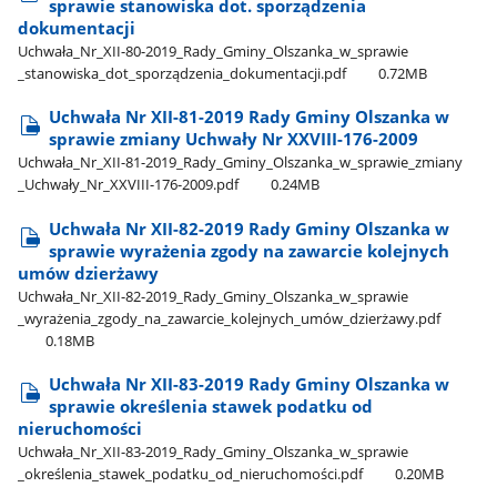
sprawie stanowiska dot. sporządzenia
dokumentacji
Uchwała​_Nr​_XII-80-2019​_Rady​_Gminy​_Olszanka​_w​_sprawie​
_stanowiska​_dot​_sporządzenia​_dokumentacji.pdf
0.72MB
Uchwała Nr XII-81-2019 Rady Gminy Olszanka w
sprawie zmiany Uchwały Nr XXVIII-176-2009
Uchwała​_Nr​_XII-81-2019​_Rady​_Gminy​_Olszanka​_w​_sprawie​_zmiany​
_Uchwały​_Nr​_XXVIII-176-2009.pdf
0.24MB
Uchwała Nr XII-82-2019 Rady Gminy Olszanka w
sprawie wyrażenia zgody na zawarcie kolejnych
umów dzierżawy
Uchwała​_Nr​_XII-82-2019​_Rady​_Gminy​_Olszanka​_w​_sprawie​
_wyrażenia​_zgody​_na​_zawarcie​_kolejnych​_umów​_dzierżawy.pdf
0.18MB
Uchwała Nr XII-83-2019 Rady Gminy Olszanka w
sprawie określenia stawek podatku od
nieruchomości
Uchwała​_Nr​_XII-83-2019​_Rady​_Gminy​_Olszanka​_w​_sprawie​
_określenia​_stawek​_podatku​_od​_nieruchomości.pdf
0.20MB