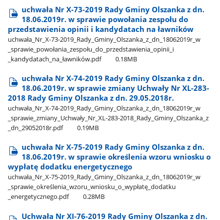
uchwała Nr X-73-2019 Rady Gminy Olszanka z dn.
18.06.2019r. w sprawie powołania zespołu do
przedstawienia opinii i kandydatach na ławników
uchwała​_Nr​_X-73-2019​_Rady​_Gminy​_Olszanka​_z​_dn​_18062019r​_w​
_sprawie​_powołania​_zespołu​_do​_przedstawienia​_opinii​_i​
_kandydatach​_na​_ławników.pdf
0.18MB
uchwała Nr X-74-2019 Rady Gminy Olszanka z dn.
18.06.2019r. w sprawie zmiany Uchwały Nr XL-283-
2018 Rady Gminy Olszanka z dn. 29.05.2018r.
uchwała​_Nr​_X-74-2019​_Rady​_Gminy​_Olszanka​_z​_dn​_18062019r​_w​
_sprawie​_zmiany​_Uchwały​_Nr​_XL-283-2018​_Rady​_Gminy​_Olszanka​_z​
_dn​_29052018r.pdf
0.19MB
uchwała Nr X-75-2019 Rady Gminy Olszanka z dn.
18.06.2019r. w sprawie określenia wzoru wniosku o
wypłatę dodatku energetycznego
uchwała​_Nr​_X-75-2019​_Rady​_Gminy​_Olszanka​_z​_dn​_18062019r​_w​
_sprawie​_określenia​_wzoru​_wniosku​_o​_wypłatę​_dodatku​
_energetycznego.pdf
0.28MB
Uchwała Nr XI-76-2019 Rady Gminy Olszanka z dn.