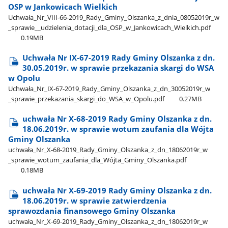
OSP w Jankowicach Wielkich
Uchwała​_Nr​_VIII-66-2019​_Rady​_Gminy​_Olszanka​_z​_dnia​_08052019r​_w​
_sprawie​_​_udzielenia​_dotacji​_dla​_OSP​_w​_Jankowicach​_Wielkich.pdf
0.19MB
Uchwała Nr IX-67-2019 Rady Gminy Olszanka z dn.
30.05.2019r. w sprawie przekazania skargi do WSA
w Opolu
Uchwała​_Nr​_IX-67-2019​_Rady​_Gminy​_Olszanka​_z​_dn​_30052019r​_w​
_sprawie​_przekazania​_skargi​_do​_WSA​_w​_Opolu.pdf
0.27MB
uchwała Nr X-68-2019 Rady Gminy Olszanka z dn.
18.06.2019r. w sprawie wotum zaufania dla Wójta
Gminy Olszanka
uchwała​_Nr​_X-68-2019​_Rady​_Gminy​_Olszanka​_z​_dn​_18062019r​_w​
_sprawie​_wotum​_zaufania​_dla​_Wójta​_Gminy​_Olszanka.pdf
0.18MB
uchwała Nr X-69-2019 Rady Gminy Olszanka z dn.
18.06.2019r. w sprawie zatwierdzenia
sprawozdania finansowego Gminy Olszanka
uchwała​_Nr​_X-69-2019​_Rady​_Gminy​_Olszanka​_z​_dn​_18062019r​_w​