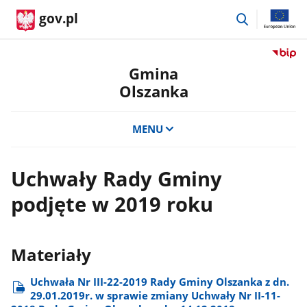
przejdź
gov.pl
do
wyszukiwar
Przejdź
do
Gmina
serwis
Olszanka
Biulety
Informa
Publicz
MENU
Gmina
Olszan
Uchwały Rady Gminy
podjęte w 2019 roku
Materiały
Uchwała Nr III-22-2019 Rady Gminy Olszanka z dn.
29.01.2019r. w sprawie zmiany Uchwały Nr II-11-