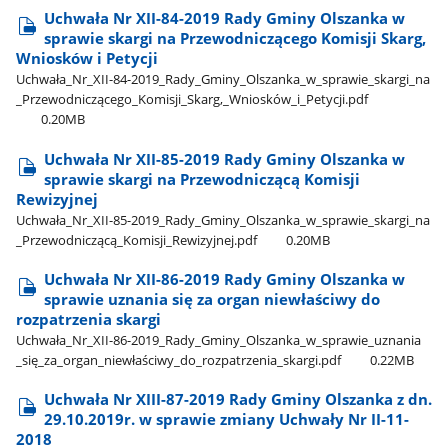
Uchwała Nr XII-84-2019 Rady Gminy Olszanka w
sprawie skargi na Przewodniczącego Komisji Skarg,
Wniosków i Petycji
Uchwała​_Nr​_XII-84-2019​_Rady​_Gminy​_Olszanka​_w​_sprawie​_skargi​_na​
_Przewodniczącego​_Komisji​_Skarg,​_Wniosków​_i​_Petycji.pdf
0.20MB
Uchwała Nr XII-85-2019 Rady Gminy Olszanka w
sprawie skargi na Przewodniczącą Komisji
Rewizyjnej
Uchwała​_Nr​_XII-85-2019​_Rady​_Gminy​_Olszanka​_w​_sprawie​_skargi​_na​
_Przewodniczącą​_Komisji​_Rewizyjnej.pdf
0.20MB
Uchwała Nr XII-86-2019 Rady Gminy Olszanka w
sprawie uznania się za organ niewłaściwy do
rozpatrzenia skargi
Uchwała​_Nr​_XII-86-2019​_Rady​_Gminy​_Olszanka​_w​_sprawie​_uznania​
_się​_za​_organ​_niewłaściwy​_do​_rozpatrzenia​_skargi.pdf
0.22MB
Uchwała Nr XIII-87-2019 Rady Gminy Olszanka z dn.
29.10.2019r. w sprawie zmiany Uchwały Nr II-11-
2018