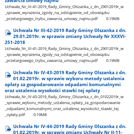
zawarcia umowy najmu
Uchwała​_Nr​_III-41-2019​_Rady​_Gminy​_Olszanka​_z​_dn​_29012019r​_w​
_sprawie​_wyrażenia​_zgody​_na​_odstąpienie​_od​_obowiązku​
_przetargowego​_trybu​_zawarcia​_umowy​_najmu.pdf
0.19MB
Uchwała Nr III-42-2019 Rady Gminy Olszanka z dn.
29.01.2019r. w sprawie zmiany Uchwały Nr XXXVI-
251-2018
Uchwała​_Nr​_III-41-2019​_Rady​_Gminy​_Olszanka​_z​_dn​_29012019r​_w​
_sprawie​_wyrażenia​_zgody​_na​_odstąpienie​_od​_obowiązku​
_przetargowego​_trybu​_zawarcia​_umowy​_najmu.pdf
0.19MB
Uchwała Nr IV-43-2019 Rady Gminy Olszanka z dn.
01.02.2019r. w sprawie wyboru metody ustalenia
opłaty za gospodarowanie odpadami komunalnymi
oraz ustalenia wysokości stawki tej opłaty
Uchwała​_Nr​_IV-43-2019​_Rady​_Gminy​_Olszanka​_z​_dn​_01022019r​_w​
_sprawie​_wyboru​_metody​_ustalenia​_opłaty​_za​_gospodarowanie​
_odpadami​_komunalnymi​_oraz​_ustalenia​_wysokości​_stawki​_tej​
_opłaty.pdf
0.19MB
Uchwała Nr IV-44-2019 Rady Gminy Olszanka z dn.
01.02.2019r. w sprawie zmiany Uchwały Nr II-11-