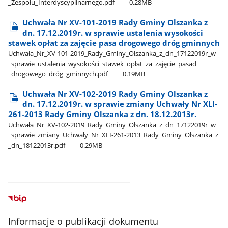
_Zespołu​_Interdyscyplinarnego.pdf
0.28MB
Uchwała Nr XV-101-2019 Rady Gminy Olszanka z
dn. 17.12.2019r. w sprawie ustalenia wysokości
stawek opłat za zajęcie pasa drogowego dróg gminnych
Uchwała​_Nr​_XV-101-2019​_Rady​_Gminy​_Olszanka​_z​_dn​_17122019r​_w​
_sprawie​_ustalenia​_wysokości​_stawek​_opłat​_za​_zajęcie​_pasad​
_drogowego​_dróg​_gminnych.pdf
0.19MB
Uchwała Nr XV-102-2019 Rady Gminy Olszanka z
dn. 17.12.2019r. w sprawie zmiany Uchwały Nr XLI-
261-2013 Rady Gminy Olszanka z dn. 18.12.2013r.
Uchwała​_Nr​_XV-102-2019​_Rady​_Gminy​_Olszanka​_z​_dn​_17122019r​_w​
_sprawie​_zmiany​_Uchwały​_Nr​_XLI-261-2013​_Rady​_Gminy​_Olszanka​_z​
_dn​_18122013r.pdf
0.29MB
Informacje o publikacji dokumentu