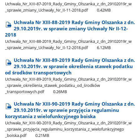
Uchwała​_Nr​_XIII-87-2019​_Rady​_Gminy​_Olszanka​_z​_dn​_29102019r​_w​
_sprawie​_zmiany​_Uchwały​_Nr​_II-11-2018.pdf
0.42MB
Uchwała Nr XIII-88-2019 Rady Gminy Olszanka z dn.
29.10.2019r. w sprawie zmiany Uchwały Nr II-12-
2018
Uchwała​_Nr​_XIII-88-2019​_Rady​_Gminy​_Olszanka​_z​_dn​_29102019r​_w​
_sprawie​_zmiany​_Uchwały​_Nr​_II-12-2018.pdf
6.12MB
Uchwała Nr XIII-89-2019 Rady Gminy Olszanka z dn.
29.10.2019r. w sprawie określenia stawek podatku
od środków transportowych
Uchwała​_Nr​_XIII-89-2019​_Rady​_Gminy​_Olszanka​_z​_dn​_29102019r​_w​
_sprawie​_określenia​_stawek​_podatku​_od​_środków​
_transportowych.pdf
0.26MB
Uchwała Nr XIII-90-2019 Rady Gminy Olszanka z dn.
29.10.2019r. w sprawie przyjęcia regulaminu
korzystania z wielofunkcyjnego boiska
Uchwała​_Nr​_XIII-90-2019​_Rady​_Gminy​_Olszanka​_z​_dn​_29102019r​_w​
_sprawie​_przyjęcia​_regulaminu​_korzystania​_z​_wielofunkcyjnego​
_boiska.pdf
0.21MB