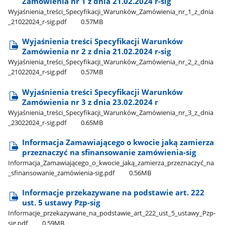
Zamówienia nr 1 z dnia 21.02.2024 r-sig
Wyjaśnienia​_treści​_Specyfikacji​_Warunków​_Zamówienia​_nr​_1​_z​_dnia​
_21022024​_r-sig.pdf
0.57MB
Wyjaśnienia treści Specyfikacji Warunków
Zamówienia nr 2 z dnia 21.02.2024 r-sig
Wyjaśnienia​_treści​_Specyfikacji​_Warunków​_Zamówienia​_nr​_2​_z​_dnia​
_21022024​_r-sig.pdf
0.57MB
Wyjaśnienia treści Specyfikacji Warunków
Zamówienia nr 3 z dnia 23.02.2024 r
Wyjaśnienia​_treści​_Specyfikacji​_Warunków​_Zamówienia​_nr​_3​_z​_dnia​
_23022024​_r-sig.pdf
0.65MB
Informacja Zamawiającego o kwocie jaką zamierza
przeznaczyć na sfinansowanie zamówienia-sig
Informacja​_Zamawiającego​_o​_kwocie​_jaką​_zamierza​_przeznaczyć​_na​
_sfinansowanie​_zamówienia-sig.pdf
0.56MB
Informacje przekazywane na podstawie art. 222
ust. 5 ustawy Pzp-sig
Informacje​_przekazywane​_na​_podstawie​_art​_222​_ust​_5​_ustawy​_Pzp-
sig.pdf
0.59MB