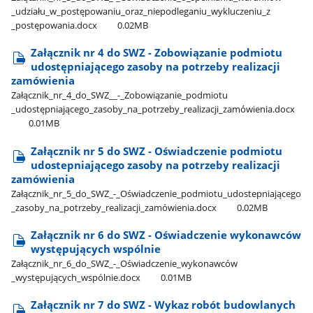
_udziału​_w​_postępowaniu​_oraz​_niepodleganiu​_wykluczeniu​_z​
_postępowania.docx
0.02MB
Załącznik nr 4 do SWZ - Zobowiązanie podmiotu
udostępniającego zasoby na potrzeby realizacji
zamówienia
Załącznik​_nr​_4​_do​_SWZ​_​_-​_Zobowiązanie​_podmiotu​
_udostępniającego​_zasoby​_na​_potrzeby​_realizacji​_zamówienia.docx
0.01MB
Załącznik nr 5 do SWZ - Oświadczenie podmiotu
udostepniającego zasoby na potrzeby realizacji
zamówienia
Załącznik​_nr​_5​_do​_SWZ​_-​_Oświadczenie​_podmiotu​_udostepniającego​
_zasoby​_na​_potrzeby​_realizacji​_zamówienia.docx
0.02MB
Załącznik nr 6 do SWZ - Oświadczenie wykonawców
występujących wspólnie
Załącznik​_nr​_6​_do​_SWZ​_-​_Oświadczenie​_wykonawców​
_występujących​_wspólnie.docx
0.01MB
Załącznik nr 7 do SWZ - Wykaz robót budowlanych