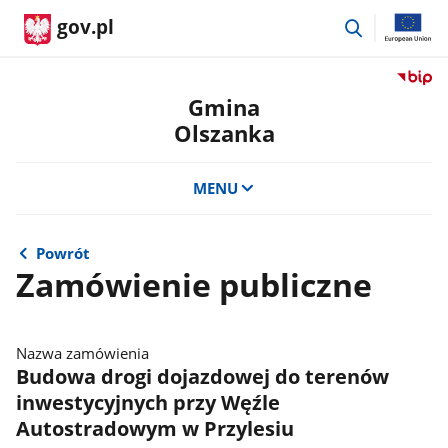
przejdź
gov.pl
do
wyszukiwar
Przejdź
do
Gmina
serwis
Olszanka
Biulety
Informa
Publicz
MENU
Gmina
Olszan
Powrót
Zamówienie publiczne
Nazwa zamówienia
Budowa drogi dojazdowej do terenów
inwestycyjnych przy Węźle
Autostradowym w Przylesiu