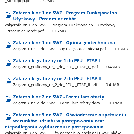
_Koncepcja.pdf
2.02MB
Załącznik nr 1 do SWZ - Program Funkcjonalno -
Użytkowy - Przedmiar robót
Załącznik​_nr​_1​_do​_SWZ​_-​_Program​_Funkcjonalno​_-​_Użytkowy​_-​
_Przedmiar​_robót.pdf
0.07MB
Załącznik nr 1 do SWZ - Opinia geotechniczna
Załącznik​_nr​_1​_do​_SWZ​_-​_Opinia​_geotechniczna.pdf
1.13MB
Załącznik graficzny nr 1 do PFU - ETAP I
Załącznik​_graficzny​_nr​_1​_do​_PFU​_-​_ETAP​_I​_.pdf
0.43MB
Załącznik graficzny nr 2 do PFU - ETAP II
Załącznik​_graficzny​_nr​_2​_do​_PFU​_-​_ETAP​_II.pdf
0.41MB
Załącznik nr 2 do SWZ - Formularz oferty
Załącznik​_nr​_2​_do​_SWZ​_-​_Formularz​_oferty.docx
0.02MB
Załącznik nr 3 do SWZ - Oświadczenie o spełnianiu
warunków udziału w postępowaniu oraz
niepodleganiu wykluczeniu z postępowania
Załącznik​_nr​_3​_do​_SWZ​_-​_Oświadczenie​_o​_spełnianiu​_warunków​