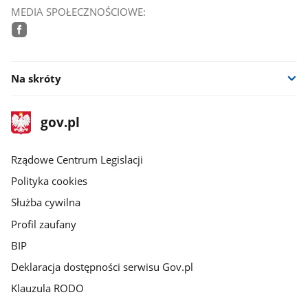
MEDIA SPOŁECZNOŚCIOWE:
facebook
Na skróty
stopka
Strona
gov.pl
gov.pl
główna
Rządowe Centrum Legislacji
Polityka cookies
Służba cywilna
Profil zaufany
BIP
Deklaracja dostępności serwisu Gov.pl
Klauzula RODO