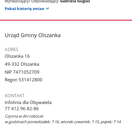
Wytwarzający/ Odpowiadający:
Gabriela Guglas
Pokaż historię zmian
stopka
Urząd Gminy Olszanka
ADRES
Olszanka 16
49-332 Olszanka
NIP 7471052709
Regon 531412800
KONTAKT
Infolinia dla Obywatela
77 412 96 82-86
Czynna w dni robocze
w godzinach poniedziałek: 7-16, wtorek-czwartek: 7-15, piątek: 7-14