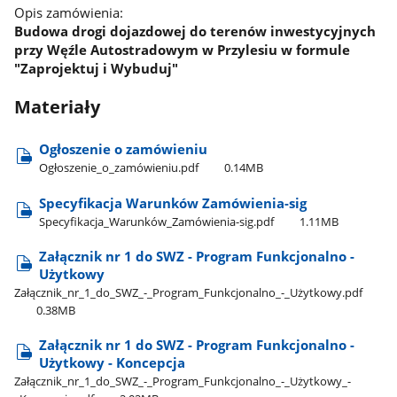
Opis zamówienia:
Budowa drogi dojazdowej do terenów inwestycyjnych
przy Węźle Autostradowym w Przylesiu w formule
"Zaprojektuj i Wybuduj"
Materiały
Ogłoszenie o zamówieniu
Ogłoszenie​_o​_zamówieniu.pdf
0.14MB
Specyfikacja Warunków Zamówienia-sig
Specyfikacja​_Warunków​_Zamówienia-sig.pdf
1.11MB
Załącznik nr 1 do SWZ - Program Funkcjonalno -
Użytkowy
Załącznik​_nr​_1​_do​_SWZ​_-​_Program​_Funkcjonalno​_-​_Użytkowy.pdf
0.38MB
Załącznik nr 1 do SWZ - Program Funkcjonalno -
Użytkowy - Koncepcja
Załącznik​_nr​_1​_do​_SWZ​_-​_Program​_Funkcjonalno​_-​_Użytkowy​_-​