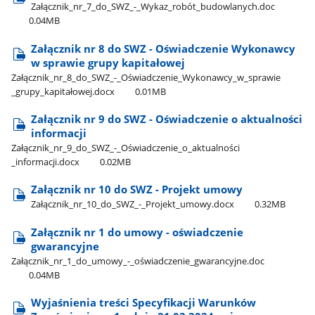
Załącznik​_nr​_7​_do​_SWZ​_-​_Wykaz​_robót​_budowlanych.doc
0.04MB
Załącznik nr 8 do SWZ - Oświadczenie Wykonawcy
w sprawie grupy kapitałowej
Załącznik​_nr​_8​_do​_SWZ​_-​_Oświadczenie​_Wykonawcy​_w​_sprawie​
_grupy​_kapitałowej.docx
0.01MB
Załącznik nr 9 do SWZ - Oświadczenie o aktualności
informacji
Załącznik​_nr​_9​_do​_SWZ​_-​_Oświadczenie​_o​_aktualności​
_informacji.docx
0.02MB
Załącznik nr 10 do SWZ - Projekt umowy
Załącznik​_nr​_10​_do​_SWZ​_-​_Projekt​_umowy.docx
0.32MB
Załącznik nr 1 do umowy - oświadczenie
gwarancyjne
Załącznik​_nr​_1​_do​_umowy​_-​_oświadczenie​_gwarancyjne.doc
0.04MB
Wyjaśnienia treści Specyfikacji Warunków