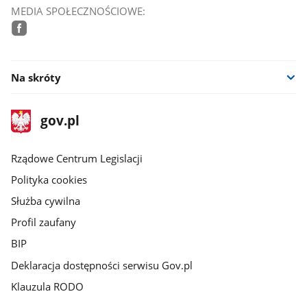
MEDIA SPOŁECZNOŚCIOWE:
facebook
Na skróty
stopka
Strona
gov.pl
gov.pl
główna
Rządowe Centrum Legislacji
Polityka cookies
Służba cywilna
Profil zaufany
BIP
Deklaracja dostępności serwisu Gov.pl
Klauzula RODO