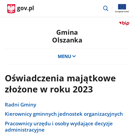
przejdź
gov.pl
do
wyszukiwar
Przejdź
do
Gmina
serwis
Olszanka
Biulety
Informa
Publicz
MENU
Gmina
Olszan
Oświadczenia majątkowe
złożone w roku 2023
Radni Gminy
Kierownicy gminnych jednostek organizacyjnych
Pracownicy urzędu i osoby wydające decyzje
administracyjne