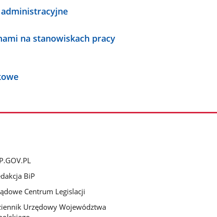
 administracyjne
nami na stanowiskach pracy
tkowe
P.GOV.PL
dakcja BiP
ądowe Centrum Legislacji
ziennik Urzędowy Województwa
olskiego