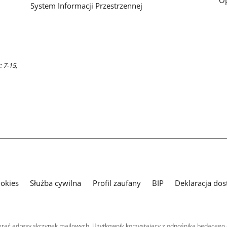
System Informacji Przestrzennej
 7-15,
ookies
Służba cywilna
Profil zaufany
BIP
Deklaracja dos
ać adresy skrzynek mailowych. Użytkownik korzystający z odnośnika będącego 