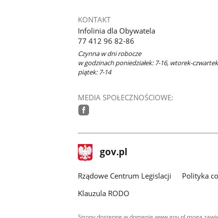
KONTAKT
Infolinia dla Obywatela
77 412 96 82-86
Czynna w dni robocze
w godzinach poniedziałek: 7-16, wtorek-czwartek:
piątek: 7-14
MEDIA SPOŁECZNOŚCIOWE:
facebook
stopka
Strona
gov.pl
gov.pl
główna
Rządowe Centrum Legislacji
Polityka c
Klauzula RODO
Strony dostępne w domenie www.gov.pl mogą zawier