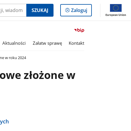
Logowanie
SZUKAJ
Zaloguj
do
panelu
Przejdź
do
serwisu
Aktualności
Załatw sprawę
Kontakt
Biuletyn
Informacji
ne w roku 2024
Publicznej
Gmina
owe złożone w
Olszanka
nych