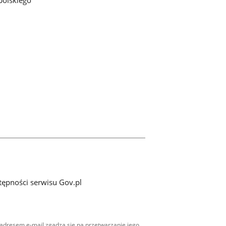
tępności serwisu Gov.pl
adresem e-mail zgadza się na przetwarzanie jego