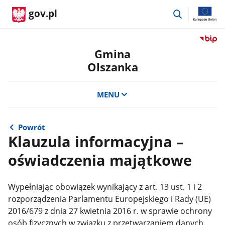
przejdź
gov.pl
do
wyszukiwar
Przejdź
do
Gmina
serwis
Olszanka
Biulety
Informa
Publicz
MENU
Gmina
Olszan
Powrót
Klauzula informacyjna –
oświadczenia majątkowe
Wypełniając obowiązek wynikający z art. 13 ust. 1 i 2
rozporządzenia Parlamentu Europejskiego i Rady (UE)
2016/679 z dnia 27 kwietnia 2016 r. w sprawie ochrony
osób fizycznych w związku z przetwarzaniem danych