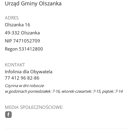
stopka
Urząd Gminy Olszanka
ADRES
Olszanka 16
49-332 Olszanka
NIP 7471052709
Regon 531412800
KONTAKT
Infolinia dla Obywatela
77 412 96 82-86
Czynna w dni robocze
w godzinach poniedziałek: 7-16, wtorek-czwartek: 7-15, piątek: 7-14
MEDIA SPOŁECZNOŚCIOWE:
facebook