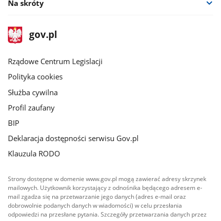
Na skróty
stopka
Strona
gov.pl
gov.pl
główna
Rządowe Centrum Legislacji
Polityka cookies
Służba cywilna
Profil zaufany
BIP
Deklaracja dostępności serwisu Gov.pl
Klauzula RODO
Strony dostępne w domenie www.gov.pl mogą zawierać adresy skrzynek
mailowych. Użytkownik korzystający z odnośnika będącego adresem e-
mail zgadza się na przetwarzanie jego danych (adres e-mail oraz
dobrowolnie podanych danych w wiadomości) w celu przesłania
odpowiedzi na przesłane pytania. Szczegóły przetwarzania danych przez