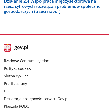
Działanie 2.4 Współpraca międzysektorowa na
rzecz cyfrowych rozwiązań problemów społeczno-
gospodarczych (trzeci nabór)
stopka
Strona
gov.pl
gov.pl
główna
Rządowe Centrum Legislacji
Polityka cookies
Służba cywilna
Profil zaufany
BIP
Deklaracja dostępności serwisu Gov.pl
Klauzula RODO