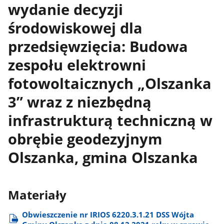
wydanie decyzji
środowiskowej dla
przedsięwzięcia: Budowa
zespołu elektrowni
fotowoltaicznych „Olszanka
3” wraz z niezbędną
infrastrukturą techniczną w
obrębie geodezyjnym
Olszanka, gmina Olszanka
Materiały
Obwieszczenie nr IRIOS 6220.3.1.21 DSS Wójta