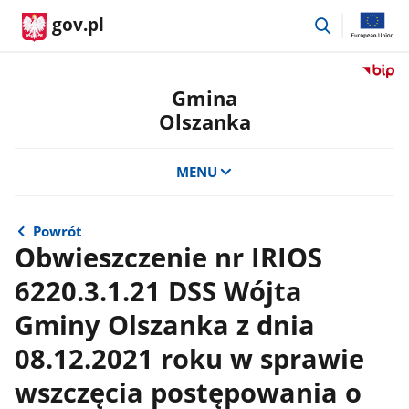
przejdź
gov.pl
do
wyszukiwar
Przejdź
do
Gmina
serwis
Olszanka
Biulety
Informa
Publicz
MENU
Gmina
Olszan
Powrót
Obwieszczenie nr IRIOS
6220.3.1.21 DSS Wójta
Gminy Olszanka z dnia
08.12.2021 roku w sprawie
wszczęcia postępowania o