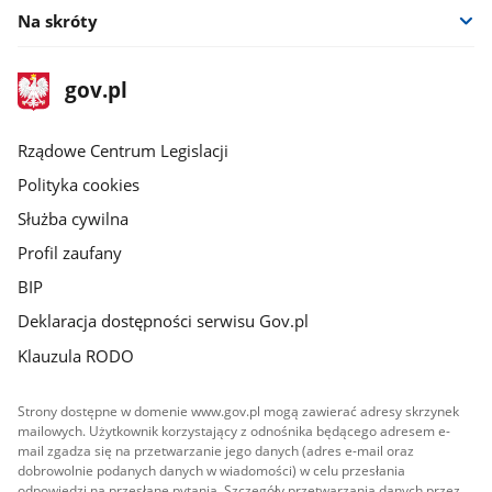
Na skróty
stopka
Strona
gov.pl
gov.pl
główna
Rządowe Centrum Legislacji
Polityka cookies
Służba cywilna
Profil zaufany
BIP
Deklaracja dostępności serwisu Gov.pl
Klauzula RODO
Strony dostępne w domenie www.gov.pl mogą zawierać adresy skrzynek
mailowych. Użytkownik korzystający z odnośnika będącego adresem e-
mail zgadza się na przetwarzanie jego danych (adres e-mail oraz
dobrowolnie podanych danych w wiadomości) w celu przesłania
odpowiedzi na przesłane pytania. Szczegóły przetwarzania danych przez