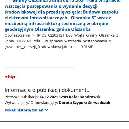
Gminy Olszanka z dnia 08.12.2021 roku w sprawie
wszczęcia postępowania o wydanie decyzji
środowiskowej dla przedsięwzięcia: Budowa zespołu
elektrowni fotowoltaicznych „Olszanka 3” wraz z
niezbędną infrastrukturą techniczną w obrębie
geodezyjnym Olszanka, gmina Olszanka
Obwieszczenie​_nr​_IRIOS​_62203121​_DSS​_Wójta​_Gminy​_Olszanka​_z​
_dnia​_08122021​_roku​_​_w​_sprawie​_wszczęcia​_postępowania​_o​
_wydanie​_​_decyzji​_środowiskowej.docx
0.01MB
Informacje o publikacji dokumentu
Pierwsza publikacja:
14.12.2021 12:09 Rafał Bandrowski
Wytwarzający/ Odpowiadający:
Dorota Szypuła-Serwadczak
Pokaż historię zmian