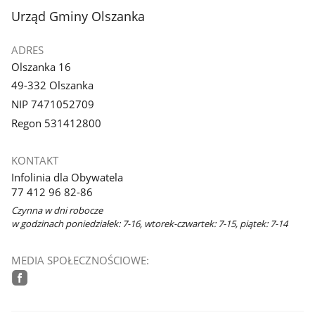
stopka
Urząd Gminy Olszanka
ADRES
Olszanka 16
49-332 Olszanka
NIP 7471052709
Regon 531412800
KONTAKT
Infolinia dla Obywatela
77 412 96 82-86
Czynna w dni robocze
w godzinach poniedziałek: 7-16, wtorek-czwartek: 7-15, piątek: 7-14
MEDIA SPOŁECZNOŚCIOWE:
facebook