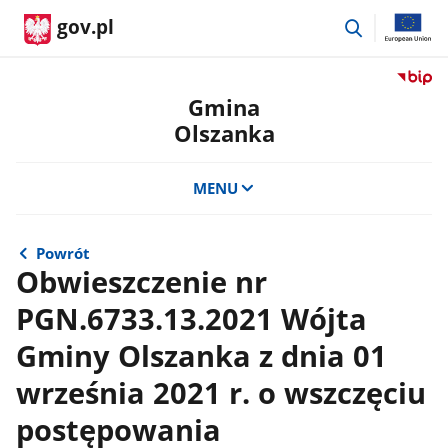
przejdź
gov.pl
do
wyszukiwar
Przejdź
do
Gmina
serwis
Olszanka
Biulety
Informa
Publicz
MENU
Gmina
Olszan
Powrót
Obwieszczenie nr
PGN.6733.13.2021 Wójta
Gminy Olszanka z dnia 01
września 2021 r. o wszczęciu
postępowania