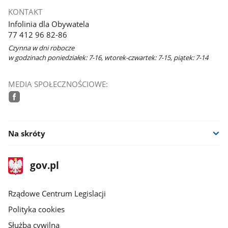
KONTAKT
Infolinia dla Obywatela
77 412 96 82-86
Czynna w dni robocze
w godzinach poniedziałek: 7-16, wtorek-czwartek: 7-15, piątek: 7-14
MEDIA SPOŁECZNOŚCIOWE:
facebook
Na skróty
stopka
Strona
gov.pl
gov.pl
główna
Rządowe Centrum Legislacji
Polityka cookies
Służba cywilna