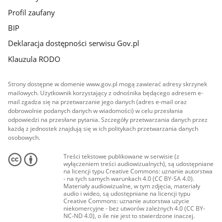
Profil zaufany
BIP
Deklaracja dostępności serwisu Gov.pl
Klauzula RODO
Strony dostępne w domenie www.gov.pl mogą zawierać adresy skrzynek
mailowych. Użytkownik korzystający z odnośnika będącego adresem e-
mail zgadza się na przetwarzanie jego danych (adres e-mail oraz
dobrowolnie podanych danych w wiadomości) w celu przesłania
odpowiedzi na przesłane pytania. Szczegóły przetwarzania danych przez
każdą z jednostek znajdują się w ich politykach przetwarzania danych
osobowych.
Treści tekstowe publikowane w serwisie (z
wyłączeniem treści audiowizualnych), są udostępniane
na licencji typu Creative Commons: uznanie autorstwa
- na tych samych warunkach 4.0 (CC BY-SA 4.0).
Materiały audiowizualne, w tym zdjęcia, materiały
audio i wideo, są udostępniane na licencji typu
Creative Commons: uznanie autorstwa użycie
niekomercyjne - bez utworów zależnych 4.0 (CC BY-
NC-ND 4.0), o ile nie jest to stwierdzone inaczej.