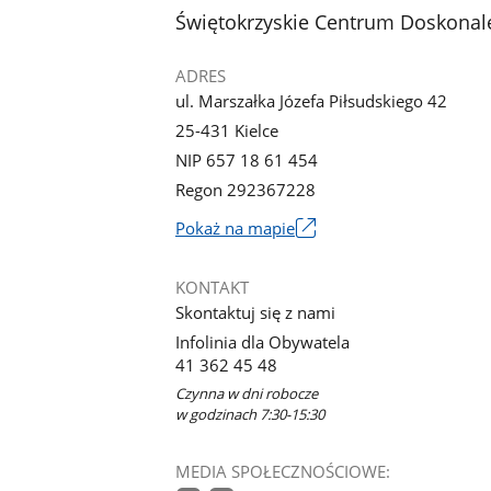
stopka
Świętokrzyskie Centrum Doskonale
ADRES
ul. Marszałka Józefa Piłsudskiego 42
25-431 Kielce
NIP 657 18 61 454
Regon 292367228
Link
Pokaż na mapie
otworzy
się
KONTAKT
w
Skontaktuj się z nami
nowym
Infolinia dla Obywatela
oknie
41 362 45 48
Czynna w dni robocze
w godzinach 7:30-15:30
MEDIA SPOŁECZNOŚCIOWE: