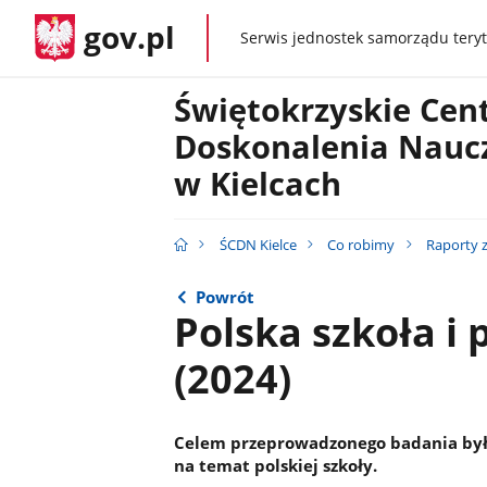
gov.pl
Serwis jednostek samorządu teryt
gov.pl
Świętokrzyskie Ce
Doskonalenia Naucz
w Kielcach
ŚCDN Kielce
Co robimy
Raporty 
Powrót
Polska szkoła i 
(2024)
Celem przeprowadzonego badania było 
na temat polskiej szkoły.