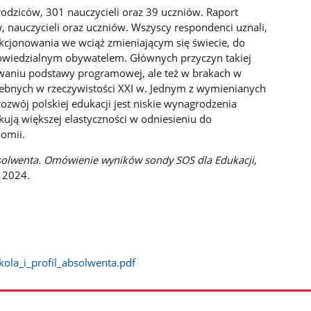
odziców, 301 nauczycieli oraz 39 uczniów. Raport
, nauczycieli oraz uczniów. Wszyscy respondenci uznali,
nkcjonowania we wciąż zmieniającym się świecie, do
dpowiedzialnym obywatelem. Głównych przyczyn takiej
owaniu podstawy programowej, ale też w brakach w
rzebnych w rzeczywistości XXI w. Jednym z wymienianych
wój polskiej edukacji jest niskie wynagrodzenia
ekują większej elastyczności w odniesieniu do
omii.
absolwenta. Omówienie wyników sondy SOS dla Edukacji
,
, 2024.
ola_i_profil_absolwenta.pdf