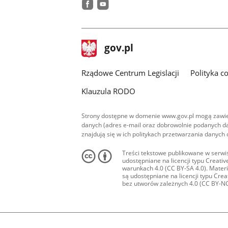
facebook
youtube
stopka
Strona
gov.pl
gov.pl
główna
Rządowe Centrum Legislacji
Polityka c
Klauzula RODO
Strony dostępne w domenie www.gov.pl mogą zawier
danych (adres e-mail oraz dobrowolnie podanych da
znajdują się w ich politykach przetwarzania danych
Treści tekstowe publikowane w serwis
udostępniane na licencji typu Creat
warunkach 4.0 (CC BY-SA 4.0). Materia
są udostępniane na licencji typu Cr
bez utworów zależnych 4.0 (CC BY-NC-N