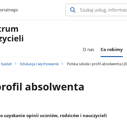
orialnego
ntrum
ycieli
O nas
Co robimy
z badań
Edukacja i wychowanie
Polska szkoła i profil absolwenta (2
profil absolwenta
uzyskanie opinii uczniów, rodziców i nauczycieli