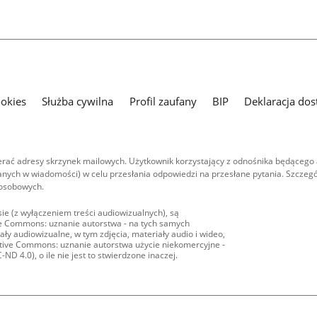
ookies
Służba cywilna
Profil zaufany
BIP
Deklaracja dos
ać adresy skrzynek mailowych. Użytkownik korzystający z odnośnika będącego 
nych w wiadomości) w celu przesłania odpowiedzi na przesłane pytania. Szczegó
 osobowych.
ie (z wyłączeniem treści audiowizualnych), są
ive Commons: uznanie autorstwa - na tych samych
ły audiowizualne, w tym zdjęcia, materiały audio i wideo,
eative Commons: uznanie autorstwa użycie niekomercyjne -
D 4.0), o ile nie jest to stwierdzone inaczej.