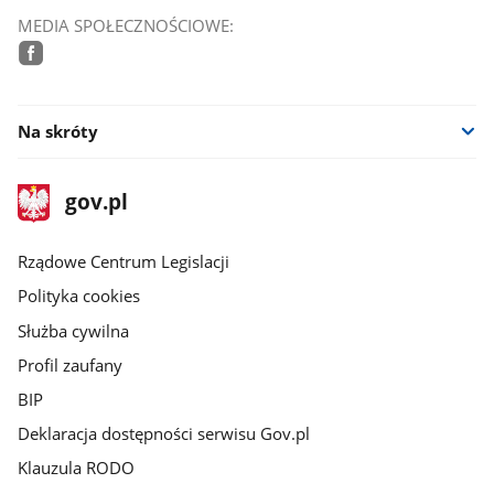
MEDIA SPOŁECZNOŚCIOWE:
facebook
Na skróty
stopka
Strona
gov.pl
gov.pl
główna
Rządowe Centrum Legislacji
Polityka cookies
Służba cywilna
Profil zaufany
BIP
Deklaracja dostępności serwisu Gov.pl
Klauzula RODO