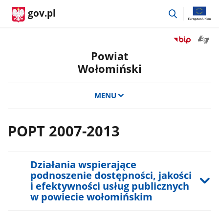
przejdź
gov.pl
do
wyszukiwar
Otwór
Przejdź
okno
do
Powiat
z
serwisu
Wołomiński
tłuma
Biuletyn
języka
Informacji
migow
Publicznej
MENU
Powiat
Wołomiński
POPT 2007-2013
Działania wspierające
podnoszenie dostępności, jakości
i efektywności usług publicznych
w powiecie wołomińskim