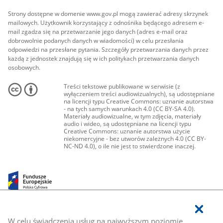
Strony dostępne w domenie www.gov.pl mogą zawierać adresy skrzynek
mailowych. Użytkownik korzystający z odnośnika będącego adresem e-
mail zgadza się na przetwarzanie jego danych (adres e-mail oraz
dobrowolnie podanych danych w wiadomości) w celu przesłania
odpowiedzi na przesłane pytania. Szczegóły przetwarzania danych przez
każdą z jednostek znajdują się w ich politykach przetwarzania danych
osobowych.
Treści tekstowe publikowane w serwisie (z
wyłączeniem treści audiowizualnych), są udostępniane
na licencji typu Creative Commons: uznanie autorstwa
- na tych samych warunkach 4.0 (CC BY-SA 4.0).
Materiały audiowizualne, w tym zdjęcia, materiały
audio i wideo, są udostępniane na licencji typu
Creative Commons: uznanie autorstwa użycie
niekomercyjne - bez utworów zależnych 4.0 (CC BY-
NC-ND 4.0), o ile nie jest to stwierdzone inaczej.
W celu świadczenia usług na najwyższym poziomie