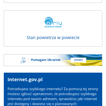
Stan powietrza w powiecie
Banner
Pomagam
Ukrainie
internet.gov.pl
internet.gov.pl
Potrzebujesz szybkiego internetu? Za pomocą tej strony
możesz zgłosić operatorom, że potrzebujesz szybkiego
internetu pod swoim adresem, sprawdzisz jaki internet
jest dostępny i dowiesz się o planowanych