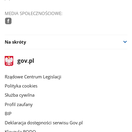
MEDIA SPOŁECZNOŚCIOWE:
facebook
Na skróty
stopka
Strona
gov.pl
gov.pl
główna
Rządowe Centrum Legislacji
Polityka cookies
Służba cywilna
Profil zaufany
BIP
Deklaracja dostępności serwisu Gov.pl
Klauzula RODO