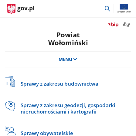
przejdź
gov.pl
do
wyszukiwar
Otwór
Przejdź
okno
do
Powiat
z
serwisu
Wołomiński
tłuma
Biuletyn
języka
Informacji
migow
Publicznej
MENU
Powiat
Wołomiński
Sprawy z zakresu budownictwa
Sprawy z zakresu geodezji, gospodarki
nieruchomościami i kartografii
Sprawy obywatelskie