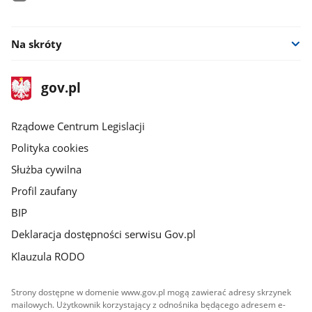
facebook
Na skróty
stopka
Strona
gov.pl
gov.pl
główna
Rządowe Centrum Legislacji
Polityka cookies
Służba cywilna
Profil zaufany
BIP
Deklaracja dostępności serwisu Gov.pl
Klauzula RODO
Strony dostępne w domenie www.gov.pl mogą zawierać adresy skrzynek
mailowych. Użytkownik korzystający z odnośnika będącego adresem e-