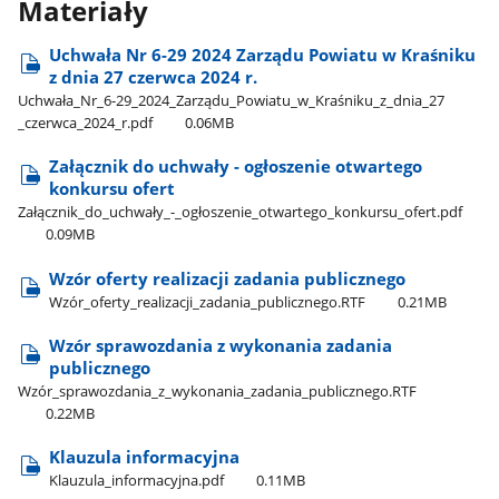
Materiały
Uchwała Nr 6-29 2024 Zarządu Powiatu w Kraśniku
z dnia 27 czerwca 2024 r.
Uchwała​_Nr​_6-29​_2024​_Zarządu​_Powiatu​_w​_Kraśniku​_z​_dnia​_27​
_czerwca​_2024​_r.pdf
0.06MB
Załącznik do uchwały - ogłoszenie otwartego
konkursu ofert
Załącznik​_do​_uchwały​_-​_ogłoszenie​_otwartego​_konkursu​_ofert.pdf
0.09MB
Wzór oferty realizacji zadania publicznego
Wzór​_oferty​_realizacji​_zadania​_publicznego.RTF
0.21MB
Wzór sprawozdania z wykonania zadania
publicznego
Wzór​_sprawozdania​_z​_wykonania​_zadania​_publicznego.RTF
0.22MB
Klauzula informacyjna
Klauzula​_informacyjna.pdf
0.11MB