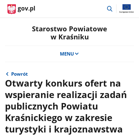
przejdź
gov.pl
do
wyszukiwar
Starostwo Powiatowe
w Kraśniku
MENU
Powrót
Otwarty konkurs ofert na
wspieranie realizacji zadań
publicznych Powiatu
Kraśnickiego w zakresie
turystyki i krajoznawstwa