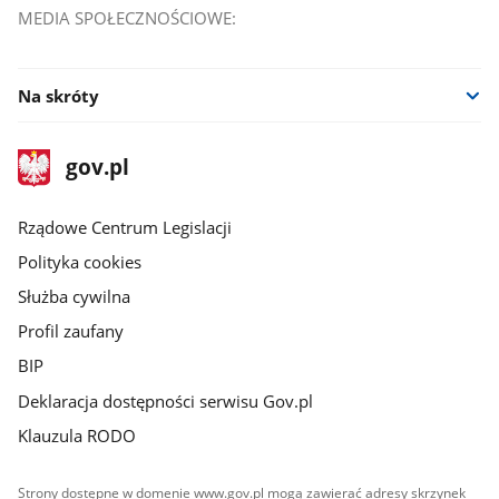
MEDIA SPOŁECZNOŚCIOWE:
Facebook
Na skróty
stopka
Strona
gov.pl
gov.pl
główna
Rządowe Centrum Legislacji
Polityka cookies
Służba cywilna
Profil zaufany
BIP
Deklaracja dostępności serwisu Gov.pl
Klauzula RODO
Strony dostępne w domenie www.gov.pl mogą zawierać adresy skrzynek