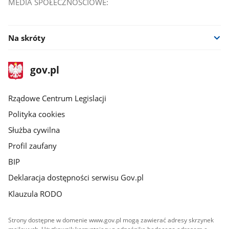
MEDIA SPOŁECZNOŚCIOWE:
Facebook
Na skróty
stopka
Strona
gov.pl
gov.pl
główna
Rządowe Centrum Legislacji
Polityka cookies
Służba cywilna
Profil zaufany
BIP
Deklaracja dostępności serwisu Gov.pl
Klauzula RODO
Strony dostępne w domenie www.gov.pl mogą zawierać adresy skrzynek