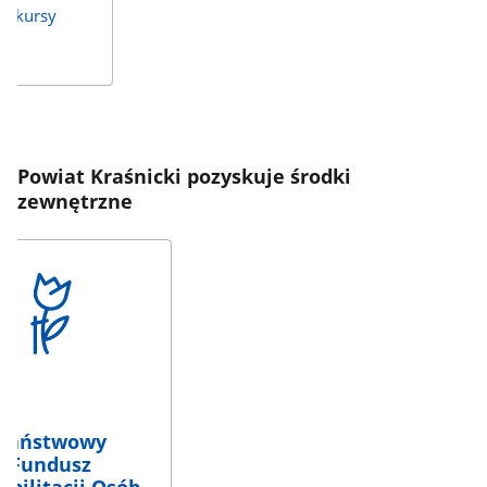
onkursy
Powiat Kraśnicki pozyskuje środki
zewnętrzne
Państwowy
Fundusz
abilitacji Osób