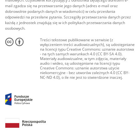
mailowych. Użytkownik korzystający z odnośnika będącego adresem e-
mail zgadza się na przetwarzanie jego danych (adres e-mail oraz
dobrowolnie podanych danych w wiadomości) w celu przesłania
odpowiedzi na przesłane pytania. Szczegóły przetwarzania danych przez
każdą z jednostek znajdują się w ich politykach przetwarzania danych
osobowych.
Treści tekstowe publikowane w serwisie (z
wyłączeniem treści audiowizualnych), są udostępniane
na licencji typu Creative Commons: uznanie autorstwa
- na tych samych warunkach 4.0 (CC BY-SA 4.0).
Materiały audiowizualne, w tym zdjęcia, materiały
audio i wideo, są udostępniane na licencji typu
Creative Commons: uznanie autorstwa użycie
niekomercyjne - bez utworów zależnych 4.0 (CC BY-
NC-ND 4.0), o ile nie jest to stwierdzone inaczej.