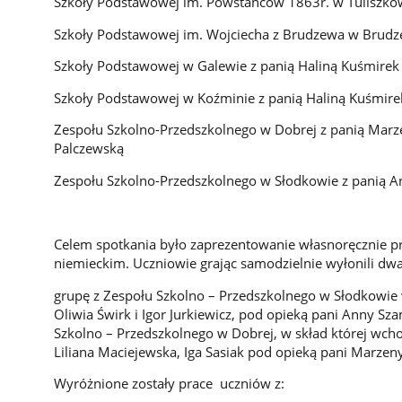
Szkoły Podstawowej im. Powstańców 1863r. w Tuliszkow
Szkoły Podstawowej im. Wojciecha z Brudzewa w Brudze
Szkoły Podstawowej w Galewie z panią Haliną Kuśmirek
Szkoły Podstawowej w Koźminie z panią Haliną Kuśmire
Zespołu Szkolno-Przedszkolnego w Dobrej z panią Marz
Palczewską
Zespołu Szkolno-Przedszkolnego w Słodkowie z panią 
Celem spotkania było zaprezentowanie własnoręcznie p
niemieckim. Uczniowie grając samodzielnie wyłonili dwa
grupę z Zespołu Szkolno – Przedszkolnego w Słodkowie w 
Oliwia Świrk i Igor Jurkiewicz, pod opieką pani Anny S
Szkolno – Przedszkolnego w Dobrej, w skład której wchodz
Liliana Maciejewska, Iga Sasiak pod opieką pani Marzeny
Wyróżnione zostały prace uczniów z: