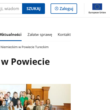
Logowanie
SZUKAJ
Zaloguj
do
panelu
Aktualności
Załatw sprawę
Kontakt
 Niemieckim w Powiecie Tureckim
 w Powiecie