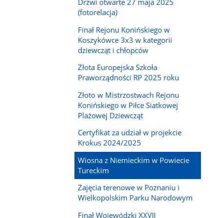
Drzwi otwarte 27 maja 2025
(fotorelacja)
Finał Rejonu Konińskiego w
Koszykówce 3x3 w kategorii
dziewcząt i chłopców
Złota Europejska Szkoła
Praworządności RP 2025 roku
Złoto w Mistrzostwach Rejonu
Konińskiego w Piłce Siatkowej
Plażowej Dziewcząt
Certyfikat za udział w projekcie
Krokus 2024/2025
Wiosna z Niemieckim w Powiecie
Tureckim
Zajęcia terenowe w Poznaniu i
Wielkopolskim Parku Narodowym
Finał Wojewódzki XXVII