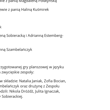
ie z panią Magdaleną Połatyńską
wie z panią Haliną Kuśmirek
k
eną Sobieracką i Adrianną Estemberg-
Anną Szambelańczyk
rzygotowanej gry planszowej w języku
 zwycięskie zespoły:
składzie: Natalia Janiak, Zofia Bocian,
zambelańczyk oraz drużynę z Zespołu
ili: Nikola Dróżdż, Julita Ignaczak,
 Sobierackiej.