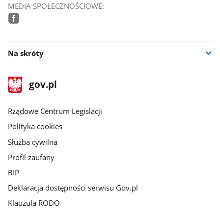
MEDIA SPOŁECZNOŚCIOWE:
facebook
Na skróty
stopka
Strona
gov.pl
gov.pl
główna
Rządowe Centrum Legislacji
Polityka cookies
Służba cywilna
Profil zaufany
BIP
Deklaracja dostępności serwisu Gov.pl
Klauzula RODO