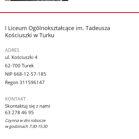
Pokaż
zdjęcie
1
z
stopka
I Liceum Ogólnokształcące im. Tadeusza
galerii.
Kościuszki w Turku
ADRES
ul. Kościuszki 4
62-700 Turek
NIP 668-12-57-185
Regon 311596147
KONTAKT
Skontaktuj się z nami
63 278 46 95
Czynna w dni robocze
w godzinach 7:30-15:30